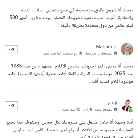
مرحبا، أنا شروق طارق، متخصصة في جمع وتحليل البيانات الفنية
والثقافية. أعرض عليك تنفيذ مشروعك المتعلق بجمع عناوين أشهر 500
فيلم عالمي من دول متعددة بطريقة دقيقة ...
Mariam T.
مصممه و مترجمه
لم يحسب
منذ سنة
مرحبا، أنا مريم ، أقدر أجمع لك عناوين الأفلام المشهورة من سنة 1885
لحد 2025، مرتبة حسب الدولة واللغة: أفلام هندية (بلغتها الأصلية) أفلام
هوليود أفلام كندية أفلا...
ايه ع.
مصمم ويب
5.0
منذ سنة
أهلا وسهلا أنا جاهز أشتغل على مشروعك بكل حماس، وشغوف جدا بجمع
المعلومات، خصوصا عن الأفلام أنا راح أجهز لك ملف كامل فيه: عناوين
أفلام هندية بلغتها الأصلية (يعني ...