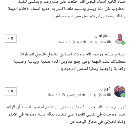
مساء الخير استاذ فيصل لقد اطلعت على مشروعك ويمكننى تنفيذ
المطلوب بكل دقة ويسر وتسليم ملف اكسل به جميع اسماء الافلام المهمة
ولذلك يسعدنى أن تتواصل معي للبدء مباش...
سهيله ن.
محلل بيانات
4.9
منذ سنة
السلام عليكم ورحمة اللة وبركاتة استاذى الفاضل /فيصل لقد قرات
متطلباتك لتلك المهمة وهى جمع عناوين افلام هندية ويبانية وصينية
وكندية واجنبية ونظرا لشغفى الشديد با...
فرح ر.
مدخل بيانات
لم يحسب
منذ سنة
كل عام وانت بالف خير أ. فيصل يسعدني أن أتقدم لمشروعك بعد أن قراته
جيدا ووجدت في نفسي القدرة على تنفيذه بدقة عالية وسرعة في الأداء
وذلك لخبرتي في مجال البحث عن ا...