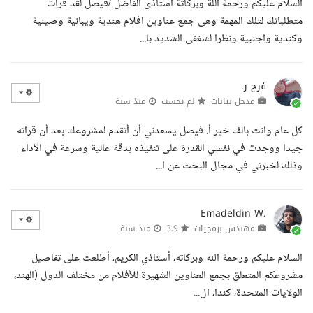
السلام عليكم ورحمة اللة وبركاتة استاذى الفاضل /فيصل لقد قرات
متطلباتك لتلك المهمة وهى جمع عناوين افلام هندية ويبانية وصينية
وكندية واجنبية ونظرا لشغفى الشديد با...
فرح ر.
مدخل بيانات
لم يحسب
منذ سنة
كل عام وانت بالف خير أ. فيصل يسعدني أن أتقدم لمشروعك بعد أن قراته
جيدا ووجدت في نفسي القدرة على تنفيذه بدقة عالية وسرعة في الأداء
وذلك لخبرتي في مجال البحث عن ا...
Emadeldin W.
مهندس برمجيات
3.9
منذ سنة
السلام عليكم ورحمة الله وبركاته، أستاذي الكريم، أطلعت على تفاصيل
مشروعكم المتعلق بجمع العناوين الشهيرة للأفلام من مختلف الدول (الهند،
الولايات المتحدة، كندا، ال...