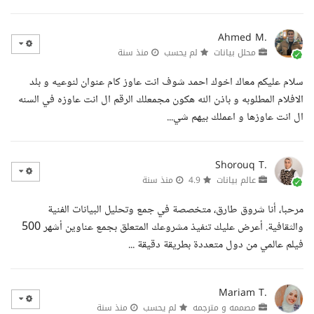
Ahmed M.
محلل بيانات
لم يحسب
منذ سنة
سلام عليكم معاك اخوك احمد شوف انت عاوز كام عنوان لنوعيه و بلد
الافلام المطلوبه و باذن الله هكون مجمعلك الرقم ال انت عاوزه في السنه
ال انت عاوزها و اعملك بيهم شي...
Shorouq T.
عالم بيانات
4.9
منذ سنة
مرحبا، أنا شروق طارق، متخصصة في جمع وتحليل البيانات الفنية
والثقافية. أعرض عليك تنفيذ مشروعك المتعلق بجمع عناوين أشهر 500
فيلم عالمي من دول متعددة بطريقة دقيقة ...
Mariam T.
مصممه و مترجمه
لم يحسب
منذ سنة