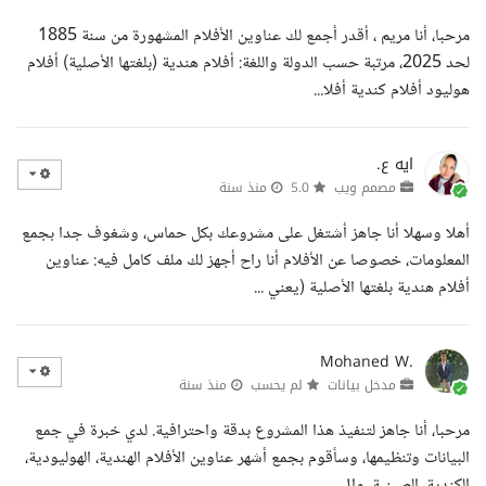
مرحبا، أنا مريم ، أقدر أجمع لك عناوين الأفلام المشهورة من سنة 1885
لحد 2025، مرتبة حسب الدولة واللغة: أفلام هندية (بلغتها الأصلية) أفلام
هوليود أفلام كندية أفلا...
ايه ع.
مصمم ويب
5.0
منذ سنة
أهلا وسهلا أنا جاهز أشتغل على مشروعك بكل حماس، وشغوف جدا بجمع
المعلومات، خصوصا عن الأفلام أنا راح أجهز لك ملف كامل فيه: عناوين
أفلام هندية بلغتها الأصلية (يعني ...
Mohaned W.
مدخل بيانات
لم يحسب
منذ سنة
مرحبا، أنا جاهز لتنفيذ هذا المشروع بدقة واحترافية. لدي خبرة في جمع
البيانات وتنظيمها، وسأقوم بجمع أشهر عناوين الأفلام الهندية، الهوليودية،
الكندية، الصينية، وال...