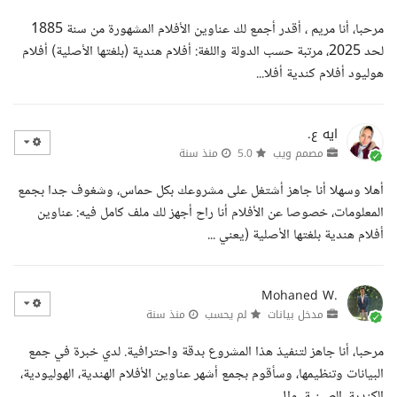
مرحبا، أنا مريم ، أقدر أجمع لك عناوين الأفلام المشهورة من سنة 1885
لحد 2025، مرتبة حسب الدولة واللغة: أفلام هندية (بلغتها الأصلية) أفلام
هوليود أفلام كندية أفلا...
ايه ع.
مصمم ويب
5.0
منذ سنة
أهلا وسهلا أنا جاهز أشتغل على مشروعك بكل حماس، وشغوف جدا بجمع
المعلومات، خصوصا عن الأفلام أنا راح أجهز لك ملف كامل فيه: عناوين
أفلام هندية بلغتها الأصلية (يعني ...
Mohaned W.
مدخل بيانات
لم يحسب
منذ سنة
مرحبا، أنا جاهز لتنفيذ هذا المشروع بدقة واحترافية. لدي خبرة في جمع
البيانات وتنظيمها، وسأقوم بجمع أشهر عناوين الأفلام الهندية، الهوليودية،
الكندية، الصينية، وال...