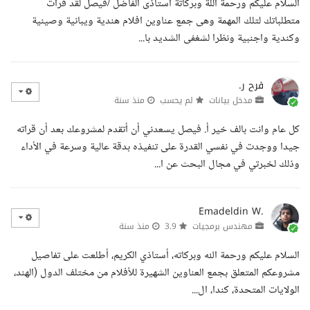
السلام عليكم ورحمة اللة وبركاتة استاذى الفاضل /فيصل لقد قرات
متطلباتك لتلك المهمة وهى جمع عناوين افلام هندية ويبانية وصينية
وكندية واجنبية ونظرا لشغفى الشديد با...
فرح ر.
مدخل بيانات
لم يحسب
منذ سنة
كل عام وانت بالف خير أ. فيصل يسعدني أن أتقدم لمشروعك بعد أن قراته
جيدا ووجدت في نفسي القدرة على تنفيذه بدقة عالية وسرعة في الأداء
وذلك لخبرتي في مجال البحث عن ا...
Emadeldin W.
مهندس برمجيات
3.9
منذ سنة
السلام عليكم ورحمة الله وبركاته، أستاذي الكريم، أطلعت على تفاصيل
مشروعكم المتعلق بجمع العناوين الشهيرة للأفلام من مختلف الدول (الهند،
الولايات المتحدة، كندا، ال...