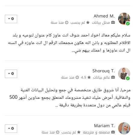
Ahmed M.
محلل بيانات
لم يحسب
منذ سنة
سلام عليكم معاك اخوك احمد شوف انت عاوز كام عنوان لنوعيه و بلد
الافلام المطلوبه و باذن الله هكون مجمعلك الرقم ال انت عاوزه في السنه
ال انت عاوزها و اعملك بيهم شي...
Shorouq T.
عالم بيانات
4.9
منذ سنة
مرحبا، أنا شروق طارق، متخصصة في جمع وتحليل البيانات الفنية
والثقافية. أعرض عليك تنفيذ مشروعك المتعلق بجمع عناوين أشهر 500
فيلم عالمي من دول متعددة بطريقة دقيقة ...
Mariam T.
مصممه و مترجمه
لم يحسب
منذ سنة