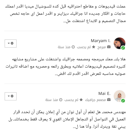
عملت فيديوهات و مقاطع احترافيه قبل كده للسوشيال ميديا اقدر اعملك
حاجات و افكار جديده انا جرافيك ديزاينر و اقدر اعمل اى حاجه تخص
مجال التصميم و الابداع اشتغلت عل...
Maryam I.
مبرمج
لم يحسب
منذ سنة
هلا بك، معك مبرمجه ومصممه جرافيك واشتغلت على مشاريع مشابهه
كثيره لتصميم فيديوهات اعلانيه وبطرق رائعه وحصريه مع اضافه تاثيرات
صوتيه مناسبه للعرض اقدر اقدم لك افض...
Mai E.
مصمم جرافيك
لم يحسب
منذ سنة
مهندس محمد، هل تعلم أن أول ثوان من أي إعلان يمكن أن تحدد قرار
العميل في التواصل أو التجاهل الإعلان القوي لا يعرف فقط بخدماتك، بل
يبني ثقة ويترك أثرا. وأنا هنا ل...