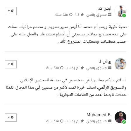
ايمن ت.
مسوق رقمي
4.5
منذ سنة
تحية طيبة وبعد، أخ محمد أنا أيمن مدير تسويق و مصمم غرافيك. عملت
على عدة مساريع مماثلة. يسعدني أن أستلم مشروعك والعمل عليه على
حسب متطلباتك ومتطلبات المشروع. تأك...
رياض ا.
مسوق رقمي
لم يحسب
منذ سنة
السلام عليكم معك رياض متخصص في صناعة المحتوى الإعلاني
والتسويق الرقمي، امتلك خبرة تمتد لأكثر من سنتين في هذا المجال. نفذنا
حملات ناجحة لعدد من العلامات التجارية...
Mohamed E.
مسوق رقمي
لم يحسب
منذ سنة