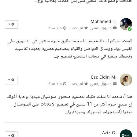
أهدافك وطموحاتك. شغلي مش بس حملات إعلانية وخ...
Mohamed T.
مسوق رقمي
لم يحسب
منذ سنة
السلام عليكم استاذ محمد انا محمد طارق خبره سنتين في التسويق علي
الفيس بوك ووسائل التواصل والقيام بتصاميم عصريه جديده تناسبك
وتجعلك متميز في مجالك استطيع تصميم م...
Ezz Eldin M.
مسوق رقمي
لم يحسب
منذ سنة
هلا أ/ محمد انا شفت طلبك لتصميم محتوى سوشيال ميديا، وحابة أقولك
إن عندي خبرة أكثر من 11 سنين في تصميم الإعلانات على السوشيال
ميديا (انستجرام، فيسبوك، وغيره)، يا...
Aziz O.