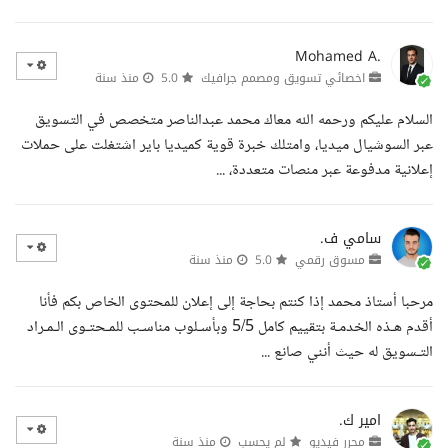
Mohamed A.
اخصائي تسويق ومصمم جرافيك
5.0
منذ سنة
السلام عليكم ورحمه الله معاك محمد عبدالناصر متخصص في التسويق
عبر السوشيال ميديا، وامتلك خبرة قوية كميديا باير اشتغلت على حملات
إعلانية مدفوعة عبر منصات متعددة، ...
سامي ف.
مسوق رقمي
5.0
منذ سنة
مرحبا أستاذ محمد إذا كنتم بحاجة إلى إعلان للمحتوى الخاص بكم فأنا
أقدم هـذه الخدمـة بتقييم كامل 5/5 وبأسـلوب مناسـب للمـحتـوى الـمـراد
التـسويق له حيث أنني صانع ...
امير ك.
محرر فيديو
لم يحسب
منذ سنة