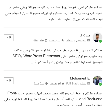
السلام عليكم اخي اخر مشروع عملت عليه كان متجر الكتروني خاص ب
الميك اب ومستلزمات نسائيه استطيع ان اريك جميع تفاصيل الموقع حتي
لوحه التحكم كمشروع مشابه عملت عليه ...
حمزة ا.
مهندس برمجيات
لم يحسب
منذ سنة
حياكم الله يسرني تقديم عرض مبدئي لإنشاء متجر إلكتروني جذاب
ومتجاوب، مع تركيز خاص على WordPress Elementor وSEO
للوصول لصدارة نتائج البحث وتعزيز نمو أعمالكم. أنا ...
Mohamed E.
مطور Full Stack
لم يحسب
منذ سنة
السلام عليكم ورحمة الله وبركاته. معك محمد ايهاب. مطور ويب Front-
end Back-end . بإذن الله أستطيع تنفيذ هذا المشروع لك كما تريد وفي
الوقت المحدد. أرجو أن أستطيع م...