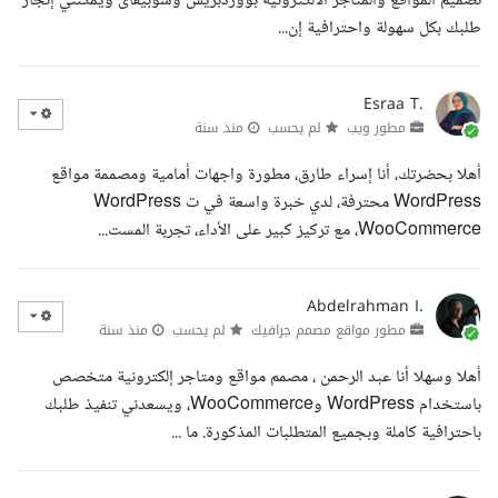
تصميم المواقع والمتاجر الالكترونيه بووردبريس وشوبيفاى ويمكنني إنجاز
طلبك بكل سهولة واحترافية إن...
Esraa T.
مطور ويب
لم يحسب
منذ سنة
أهلا بحضرتك، أنا إسراء طارق، مطورة واجهات أمامية ومصممة مواقع
WordPress محترفة، لدي خبرة واسعة في ت WordPress
WooCommerce، مع تركيز كبير على الأداء، تجربة المست...
Abdelrahman I.
مطور مواقع مصمم جرافيك
لم يحسب
منذ سنة
أهلا وسهلا أنا عبد الرحمن ، مصمم مواقع ومتاجر إلكترونية متخصص
باستخدام WordPress وWooCommerce، ويسعدني تنفيذ طلبك
باحترافية كاملة وبجميع المتطلبات المذكورة. ما ...