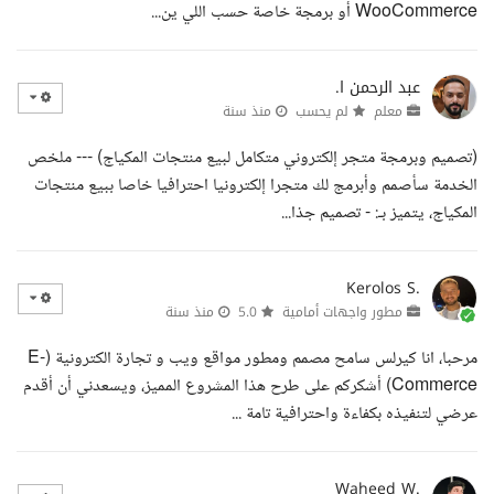
WooCommerce أو برمجة خاصة حسب اللي ين...
عبد الرحمن ا.
معلم
لم يحسب
منذ سنة
(تصميم وبرمجة متجر إلكتروني متكامل لبيع منتجات المكياج) --- ملخص
الخدمة سأصمم وأبرمج لك متجرا إلكترونيا احترافيا خاصا ببيع منتجات
المكياج، يتميز بـ: - تصميم جذا...
Kerolos S.
مطور واجهات أمامية
5.0
منذ سنة
مرحبا، انا كيرلس سامح مصمم ومطور مواقع ويب و تجارة الكترونية (E-
Commerce) أشكركم على طرح هذا المشروع المميز، ويسعدني أن أقدم
عرضي لتنفيذه بكفاءة واحترافية تامة ...
Waheed W.