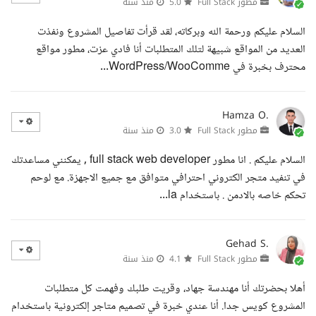
مطور Full Stack
5.0
منذ سنة
السلام عليكم ورحمة الله وبركاته، لقد قرأت تفاصيل المشروع ونفذت
العديد من المواقع شبيهة لتلك المتطلبات أنا فادي عزت، مطور مواقع
محترف بخبرة في WordPress/WooComme...
Hamza O.
مطور Full Stack
3.0
منذ سنة
السلام عليكم . انا مطور full stack web developer , يمكنني مساعدتك
في تنفيد متجر الكتروني احترافي متوافق مع جميع الاجهزة. مع لوحم
تحكم خاصه بالادمن . باستخدام la...
Gehad S.
مطور Full Stack
4.1
منذ سنة
أهلا بحضرتك أنا مهندسة جهاد، وقريت طلبك وفهمت كل متطلبات
المشروع كويس جدا. أنا عندي خبرة في تصميم متاجر إلكترونية باستخدام