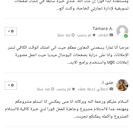
ومستعدة أبدأ فورا إن شاء الله. عندي خبرة سابقة في إنشاء صفحات
تسويقية لإدارة تجارتي الخاصة، وكنت أتع...
Tamara A.
اعلانات
لم يحسب
منذ سنة
مرحبا أنا تمارا يسعدني التعاون معكم حيث اني امتلك الوقت الكافي لنشر
الإعلانات وانا على دراية بصفحات اليوشال ميديا حيث اعمل مصورة
إعلانات ugc واستخدم برامج الايد...
منى ا.
أخصائي خدمة عملاء
لم يحسب
منذ سنة
السلام عليكم ورحمة الله وبركاته انا منى يمكنني انا استلم مشروعكم
ومهتمه جدا لااستلام مشروع وجاهزة للعمل فورا لدي خبرة كافية لااستلام
المشروع واكمله يمكنكم تجربت...