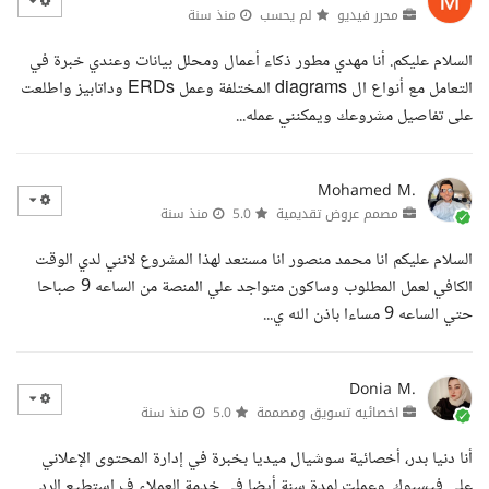
محرر فيديو
لم يحسب
منذ سنة
السلام عليكم. أنا مهدي مطور ذكاء أعمال ومحلل بيانات وعندي خبرة في
التعامل مع أنواع ال diagrams المختلفة وعمل ERDs وداتابيز واطلعت
على تفاصيل مشروعك ويمكنني عمله...
Mohamed M.
مصمم عروض تقديمية
5.0
منذ سنة
السلام عليكم انا محمد منصور انا مستعد لهذا المشروع لانني لدي الوقت
الكافي لعمل المطلوب وساكون متواجد علي المنصة من الساعه 9 صباحا
حتي الساعه 9 مساءا باذن الله ي...
Donia M.
اخصائيه تسويق ومصممة
5.0
منذ سنة
أنا دنيا بدر، أخصائية سوشيال ميديا بخبرة في إدارة المحتوى الإعلاني
على فيسبوك. وعملت لمدة سنة أيضا فى خدمة العملاء ف استطيع الرد