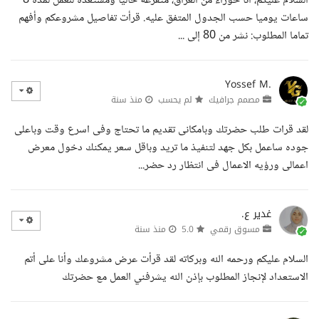
السلام عليكم، أنا حوراء من العراق، متفرغة حاليا ومستعدة للعمل لمدة 8
ساعات يوميا حسب الجدول المتفق عليه. قرأت تفاصيل مشروعكم وأفهم
تماما المطلوب: نشر من 80 إلى ...
Yossef M.
مصمم جرافيك
لم يحسب
منذ سنة
لقد قرات طلب حضرتك وبامكانى تقديم ما تحتاج وفى اسرع وقت وباعلى
جوده ساعمل بكل جهد لتنفيذ ما تريد وباقل سعر يمكنك دخول معرض
اعمالى ورؤيه الاعمال فى انتظار رد حضر...
غدير ع.
مسوق رقمي
5.0
منذ سنة
السلام عليكم ورحمه الله وبركاته لقد قرأت عرض مشروعك وأنا على أتم
الاستعداد لإنجاز المطلوب بإذن الله يشرفني العمل مع حضرتك