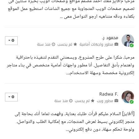
مرحبا م/فايز معك احمد مصمم مواقع وصفحات الويب بخبرة سنتين فى
تصميم صفحات الويب المتجاوبة مع جميع الشاشات استطيع عمل الموقع
بكفاءه ودقه متناهيه ارجو التواصل معى ...
محمود ر.
مطور واجهات أمامية
لم يحسب
منذ سنة
مرحبا، شكرا على طرح المشروع، ويسعدني التقدم لتنفيذه باحترافية
واهتمام بأدق التفاصيل. أنا مطور واجهات أمامية متخصص في بناء متاجر
إلكترونية مخصصة وسهلة الاستخدام،...
Radwa F.
مطور ويب
لم يحسب
منذ سنة
[أ/فايز] السلام عليكم قرأت طلبك بعناية، وفهمت تماما أنك بحاجة إلى
متجر إلكتروني بسيط لعرض المنتجات، مع إمكانية الطلب والتواصل،
ولوحة تحكم سهلة، دون دفع إلكتروني...