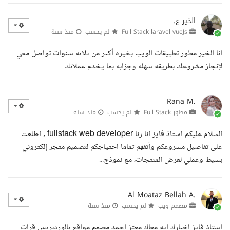
الخير ع.
Full Stack laravel vueJs
لم يحسب
منذ سنة
انا الخير مطور تطبيقات الويب بخيره أكثر من ثلاثه سنوات تواصل معي
لإنجاز مشروعك بطريقه سهله وجزابه بما يخدم عملائك
Rana M.
مطور Full Stack
لم يحسب
منذ سنة
السلام عليكم استاذ فايز انا رنا fullstack web developer , اطلعت
على تفاصيل مشروعكم وأتفهم تماما احتياجكم لتصميم متجر إلكتروني
بسيط وعملي لعرض المنتجات، مع نموذج...
Al Moataz Bellah A.
مصمم ويب
لم يحسب
منذ سنة
استاذ فايز اخبارك ايه معاك معتز احمد مصمم مواقع بالوردبريس قرات