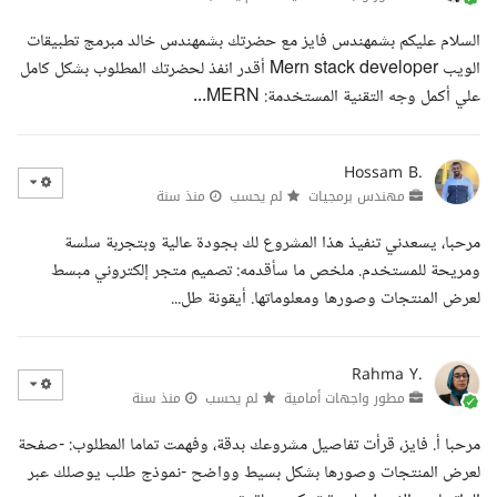
السلام عليكم بشمهندس فايز مع حضرتك بشمهندس خالد مبرمج تطبيقات
الويب Mern stack developer أقدر انفذ لحضرتك المطلوب بشكل كامل
علي أكمل وجه التقنية المستخدمة: MERN...
Hossam B.
مهندس برمجيات
لم يحسب
منذ سنة
مرحبا، يسعدني تنفيذ هذا المشروع لك بجودة عالية وبتجربة سلسة
ومريحة للمستخدم. ملخص ما سأقدمه: تصميم متجر إلكتروني مبسط
لعرض المنتجات وصورها ومعلوماتها. أيقونة طل...
Rahma Y.
مطور واجهات أمامية
لم يحسب
منذ سنة
مرحبا أ. فايز، قرأت تفاصيل مشروعك بدقة، وفهمت تماما المطلوب: -صفحة
لعرض المنتجات وصورها بشكل بسيط وواضح -نموذج طلب يوصلك عبر