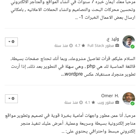
مرحبا معك ايمان خبره 7 سنوات في انشاء المواقع والمتاجر الالكتروني
وتحسين محركات البحث والتصاميم وانشاء الحملات الاعلانيه , بامكاني
ارسال بعض الاعمال الخبرات 1- ...
وليد ع.
مطور Full Stack
4.7
منذ سنة
السلام عليكم، قرأت تفاصيل مشروعك، وبما أنك تحتاج صفحات بسيطة،
فاللغة المناسبة لك هي php ، وهي سهلة في التطوير بعد ذلك، إذا أردت
تطوير متجرك مستقبلا، عكس wordpre...
Omer H.
مطور ويب
4.1
منذ سنة
مرحبا، أنا عمر، مطور واجهات أمامية بخبرة قوية في تصميم وتطوير مواقع
متاجر إلكترونية بسيطة وسريعة وعملية. أعرض عليك تنفيذ متجر
إلكتروني مبسط واحترافي يحتوي على: ...