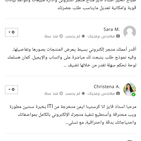
صباح الخير استاذ فايز متاح متجر الكترونى وادارة مبيعات وقواعد بيانات
قوية وامكانية تعديل مايناسب طلب جضرتك
Sara M.
مهندس برمجيات
لم يحسب
منذ سنة
أقدر أعملك متجر إلكتروني بسيط يعرض المنتجات بصورها وتفاصيلها،
وفيه نموذج طلب يتبعت لك مباشرة على واتساب والإيميل. كمان هسلمك
لوحة تحكم سهلة تقدر من خلالها تضيف ...
Christena A.
مهندس برمجيات
لم يحسب
منذ سنة
مرحبا استاذ فايز انا كرستينا ايمن متخرجة من ITI بخبرة سنتين مطورة
ويب محترفة وأستطيع تنفيذ متجرك الإلكتروني بالكامل بمواصفاتك
واحتياجاتك بدقة واحترافية، مع تسلي...