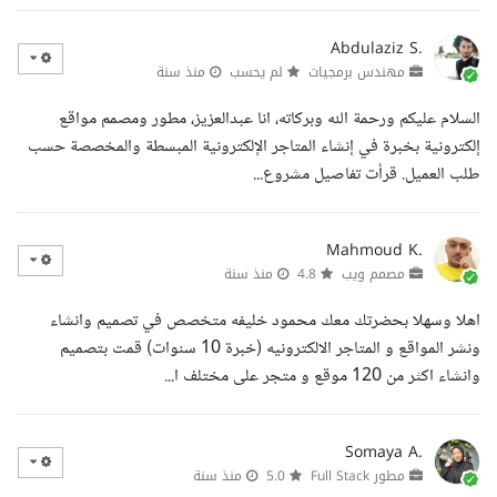
Abdulaziz S.
مهندس برمجيات
لم يحسب
منذ سنة
السلام عليكم ورحمة الله وبركاته، انا عبدالعزيز، مطور ومصمم مواقع
إلكترونية بخبرة في إنشاء المتاجر الإلكترونية المبسطة والمخصصة حسب
طلب العميل. قرأت تفاصيل مشروع...
Mahmoud K.
مصمم ويب
4.8
منذ سنة
اهلا وسهلا بحضرتك معك محمود خليفه متخصص في تصميم وانشاء
ونشر المواقع و المتاجر الالكترونيه (خبرة 10 سنوات) قمت بتصميم
وانشاء اكثر من 120 موقع و متجر على مختلف ا...
Somaya A.
مطور Full Stack
5.0
منذ سنة