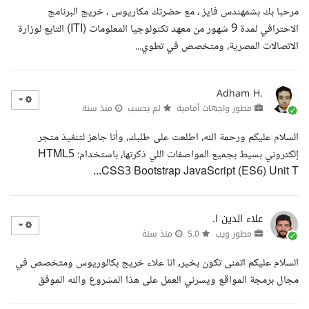
مرحبا بك بشمهندس فايز ، مع حضرتك مكاريوس ، خريج البرنامج
الاحترافي لمدة 9 شهور من معهد تكنولوجيا المعلومات (ITI) التابع لوزارة
الاتصالات المصرية، ومتخصص في تطوي...
Adham H.
مطور واجهات أمامية
لم يحسب
منذ سنة
السلام عليكم ورحمة الله، اطلعت على طلبك، وأنا جاهز لتنفيذ متجر
إلكتروني بسيط بجميع المواصفات اللي ذكرتها، باستخدام: HTML5
CSS3 Bootstrap JavaScript (ES6) Unit T...
علاء الدين ا.
مطور ويب
5.0
منذ سنة
السلام عليكم اتمنى تكون بخير, انا علاء خريج بكالوريوس ومتخصص في
مجال برمجة المواقع ويسرني العمل على هذا المشروع والله الموفق