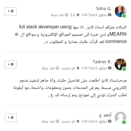
Soha G.
مطور Full Stack
5.0
منذ سنة
السلام عليكم استاذ فايز . انا سها full stack developer using
MEARNو لدى خبرة فى تصميم المواقع الإلكترونية و مواقع ال e-
commerce لقد قرأت طلبك بعناية و المطلوب ه...
Tadres R.
مطور Full Stack
لم يحسب
منذ سنة
مرحباستاذ فايز اطلعت على تفاصيل طلبك وأنا جاهز لتنفيذ متجر
إلكتروني مبسط يعرض المنتجات بصور ومعلومات واضحة، مع أيقونة
لطلب الشراء تؤدي إلى نموذج يتم إرساله لك ع...
أحمد ع.
مطور Full Stack
لم يحسب
منذ سنة