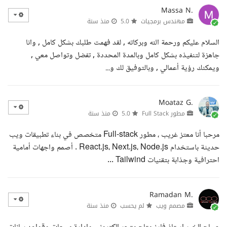
Massa N.
مهندس برمجيات
5.0
منذ سنة
السلام عليكم ورحمة الله وبركاته , لقد فهمت طلبك بشكل كامل , وانا
جاهزة لتنفيذه بشكل كامل وبالمدة المحددة , تفضل وتواصل معي ,
ويمكنك رؤية أعمالي , وبالتوفيق لك و...
Moataz G.
مطور Full Stack
5.0
منذ سنة
مرحبا أنا معتز غريب ، مطور Full-stack متخصص في بناء تطبيقات ويب
حديثة باستخدام React.js، Next.js، Node.js . أصمم واجهات أمامية
احترافية وجذابة بتقنيات Tailwind ...
Ramadan M.
مصمم ويب
لم يحسب
منذ سنة