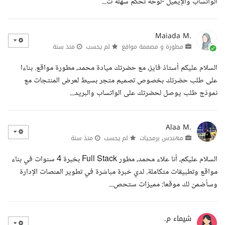
الواتساب والإيميل -لوحة تحكم سهلة ت...
Maiada M.
مطورة و مصممة مواقع
لم يحسب
منذ سنة
السلام عليكم أستاذ فايز، مع حضرتك ميادة محمد، مطورة مواقع. بناءا
على طلب حضرتك بخصوص تصميم متجر بسيط لعرض المنتجات مع
نموذج طلب يوصل لحضرتك على الواتساب والبريد...
Alaa M.
مهندس برمجيات
لم يحسب
منذ سنة
السلام عليكم، أنا علاء محمد، مطور Full Stack بخبرة 4 سنوات في بناء
مواقع وتطبيقات متكاملة. لدي خبرة مباشرة في تطوير المنصات الإدارة
وسأضمن لك موقعا: مميزات ستحص...
شيماء م.