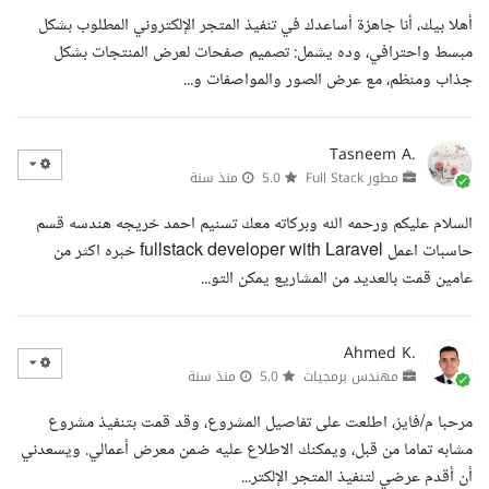
أهلا بيك، أنا جاهزة أساعدك في تنفيذ المتجر الإلكتروني المطلوب بشكل
مبسط واحترافي، وده يشمل: تصميم صفحات لعرض المنتجات بشكل
جذاب ومنظم، مع عرض الصور والمواصفات و...
Tasneem A.
مطور Full Stack
5.0
منذ سنة
السلام عليكم ورحمه الله وبركاته معك تسنيم احمد خريجه هندسه قسم
حاسبات اعمل fullstack developer with Laravel خبره اكثر من
عامين قمت بالعديد من المشاريع يمكن التو...
Ahmed K.
مهندس برمجيات
5.0
منذ سنة
مرحبا م/فايز، اطلعت على تفاصيل المشروع، وقد قمت بتنفيذ مشروع
مشابه تماما من قبل، ويمكنك الاطلاع عليه ضمن معرض أعمالي. ويسعدني
أن أقدم عرضي لتنفيذ المتجر الإلكتر...