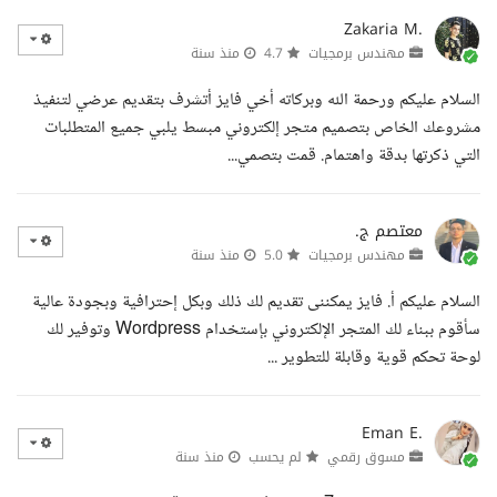
Zakaria M.
مهندس برمجيات
4.7
منذ سنة
السلام عليكم ورحمة الله وبركاته أخي فايز أتشرف بتقديم عرضي لتنفيذ
مشروعك الخاص بتصميم متجر إلكتروني مبسط يلبي جميع المتطلبات
التي ذكرتها بدقة واهتمام. قمت بتصمي...
معتصم ج.
مهندس برمجيات
5.0
منذ سنة
السلام عليكم أ. فايز يمكننى تقديم لك ذلك وبكل إحترافية وبجودة عالية
سأقوم ببناء لك المتجر الإلكتروني بإستخدام Wordpress وتوفير لك
لوحة تحكم قوية وقابلة للتطوير ...
Eman E.
مسوق رقمي
لم يحسب
منذ سنة