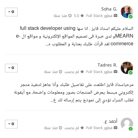
Soha G.
مطور Full Stack
5.0
منذ سنة
السلام عليكم استاذ فايز . انا سها full stack developer using
MEARNو لدى خبرة فى تصميم المواقع الإلكترونية و مواقع ال e-
commerce لقد قرأت طلبك بعناية و المطلوب ه...
Tadres R.
مطور Full Stack
لم يحسب
منذ سنة
مرحباستاذ فايز اطلعت على تفاصيل طلبك وأنا جاهز لتنفيذ متجر
إلكتروني مبسط يعرض المنتجات بصور ومعلومات واضحة، مع أيقونة
لطلب الشراء تؤدي إلى نموذج يتم إرساله لك ع...
أحمد ع.
مطور Full Stack
لم يحسب
منذ سنة