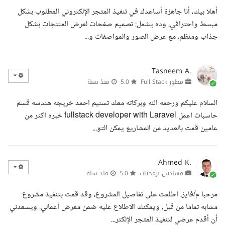
أهلا بيك، أنا جاهزة أساعدك في تنفيذ المتجر الإلكتروني المطلوب بشكل
مبسط واحترافي، وده يشمل: تصميم صفحات لعرض المنتجات بشكل
جذاب ومنظم، مع عرض الصور والمواصفات و...
Tasneem A.
مطور Full Stack
5.0
منذ سنة
السلام عليكم ورحمه الله وبركاته معك تسنيم احمد خريجه هندسه قسم
حاسبات اعمل fullstack developer with Laravel خبره اكثر من
عامين قمت بالعديد من المشاريع يمكن التو...
Ahmed K.
مهندس برمجيات
5.0
منذ سنة
مرحبا م/فايز، اطلعت على تفاصيل المشروع، وقد قمت بتنفيذ مشروع
مشابه تماما من قبل، ويمكنك الاطلاع عليه ضمن معرض أعمالي. ويسعدني
أن أقدم عرضي لتنفيذ المتجر الإلكتر...