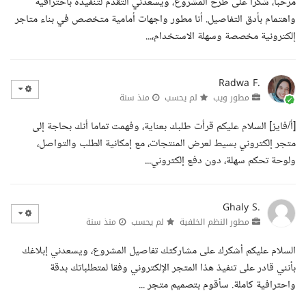
مرحبا، شكرا على طرح المشروع، ويسعدني التقدم لتنفيذه باحترافية
واهتمام بأدق التفاصيل. أنا مطور واجهات أمامية متخصص في بناء متاجر
إلكترونية مخصصة وسهلة الاستخدام،...
Radwa F.
مطور ويب
لم يحسب
منذ سنة
[أ/فايز] السلام عليكم قرأت طلبك بعناية، وفهمت تماما أنك بحاجة إلى
متجر إلكتروني بسيط لعرض المنتجات، مع إمكانية الطلب والتواصل،
ولوحة تحكم سهلة، دون دفع إلكتروني...
Ghaly S.
مطور النظم الخلفية
لم يحسب
منذ سنة
السلام عليكم أشكرك على مشاركتك تفاصيل المشروع، ويسعدني إبلاغك
بأنني قادر على تنفيذ هذا المتجر الإلكتروني وفقا لمتطلباتك بدقة
واحترافية كاملة. سأقوم بتصميم متجر ...