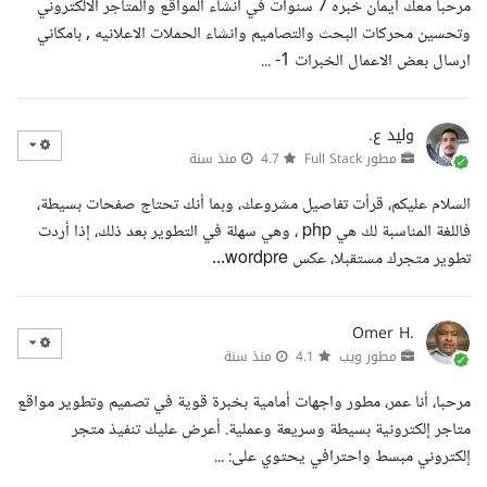
مرحبا معك ايمان خبره 7 سنوات في انشاء المواقع والمتاجر الالكتروني
وتحسين محركات البحث والتصاميم وانشاء الحملات الاعلانيه , بامكاني
ارسال بعض الاعمال الخبرات 1- ...
وليد ع.
مطور Full Stack
4.7
منذ سنة
السلام عليكم، قرأت تفاصيل مشروعك، وبما أنك تحتاج صفحات بسيطة،
فاللغة المناسبة لك هي php ، وهي سهلة في التطوير بعد ذلك، إذا أردت
تطوير متجرك مستقبلا، عكس wordpre...
Omer H.
مطور ويب
4.1
منذ سنة
مرحبا، أنا عمر، مطور واجهات أمامية بخبرة قوية في تصميم وتطوير مواقع
متاجر إلكترونية بسيطة وسريعة وعملية. أعرض عليك تنفيذ متجر
إلكتروني مبسط واحترافي يحتوي على: ...