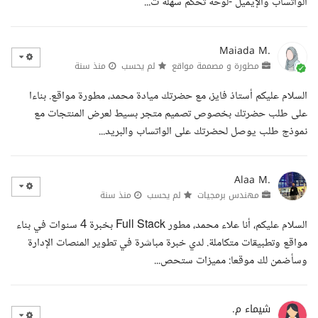
الواتساب والإيميل -لوحة تحكم سهلة ت...
Maiada M.
مطورة و مصممة مواقع
لم يحسب
منذ سنة
السلام عليكم أستاذ فايز، مع حضرتك ميادة محمد، مطورة مواقع. بناءا
على طلب حضرتك بخصوص تصميم متجر بسيط لعرض المنتجات مع
نموذج طلب يوصل لحضرتك على الواتساب والبريد...
Alaa M.
مهندس برمجيات
لم يحسب
منذ سنة
السلام عليكم، أنا علاء محمد، مطور Full Stack بخبرة 4 سنوات في بناء
مواقع وتطبيقات متكاملة. لدي خبرة مباشرة في تطوير المنصات الإدارة
وسأضمن لك موقعا: مميزات ستحص...
شيماء م.