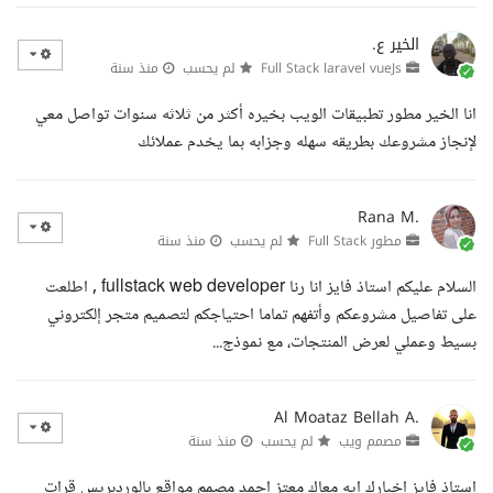
الخير ع.
Full Stack laravel vueJs
لم يحسب
منذ سنة
انا الخير مطور تطبيقات الويب بخيره أكثر من ثلاثه سنوات تواصل معي
لإنجاز مشروعك بطريقه سهله وجزابه بما يخدم عملائك
Rana M.
مطور Full Stack
لم يحسب
منذ سنة
السلام عليكم استاذ فايز انا رنا fullstack web developer , اطلعت
على تفاصيل مشروعكم وأتفهم تماما احتياجكم لتصميم متجر إلكتروني
بسيط وعملي لعرض المنتجات، مع نموذج...
Al Moataz Bellah A.
مصمم ويب
لم يحسب
منذ سنة
استاذ فايز اخبارك ايه معاك معتز احمد مصمم مواقع بالوردبريس قرات