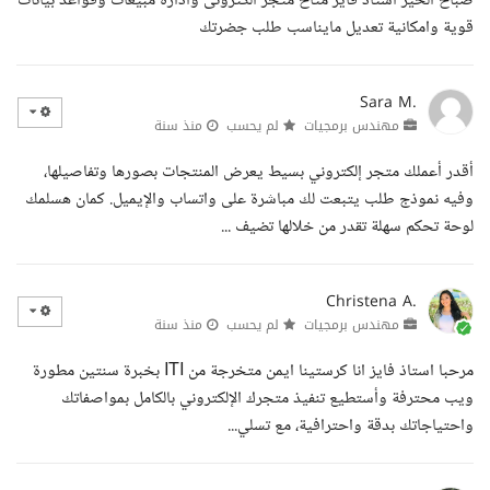
صباح الخير استاذ فايز متاح متجر الكترونى وادارة مبيعات وقواعد بيانات
قوية وامكانية تعديل مايناسب طلب جضرتك
Sara M.
مهندس برمجيات
لم يحسب
منذ سنة
أقدر أعملك متجر إلكتروني بسيط يعرض المنتجات بصورها وتفاصيلها،
وفيه نموذج طلب يتبعت لك مباشرة على واتساب والإيميل. كمان هسلمك
لوحة تحكم سهلة تقدر من خلالها تضيف ...
Christena A.
مهندس برمجيات
لم يحسب
منذ سنة
مرحبا استاذ فايز انا كرستينا ايمن متخرجة من ITI بخبرة سنتين مطورة
ويب محترفة وأستطيع تنفيذ متجرك الإلكتروني بالكامل بمواصفاتك
واحتياجاتك بدقة واحترافية، مع تسلي...