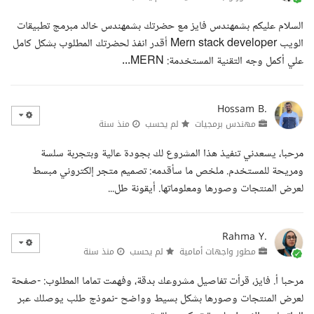
السلام عليكم بشمهندس فايز مع حضرتك بشمهندس خالد مبرمج تطبيقات
الويب Mern stack developer أقدر انفذ لحضرتك المطلوب بشكل كامل
علي أكمل وجه التقنية المستخدمة: MERN...
Hossam B.
مهندس برمجيات
لم يحسب
منذ سنة
مرحبا، يسعدني تنفيذ هذا المشروع لك بجودة عالية وبتجربة سلسة
ومريحة للمستخدم. ملخص ما سأقدمه: تصميم متجر إلكتروني مبسط
لعرض المنتجات وصورها ومعلوماتها. أيقونة طل...
Rahma Y.
مطور واجهات أمامية
لم يحسب
منذ سنة
مرحبا أ. فايز، قرأت تفاصيل مشروعك بدقة، وفهمت تماما المطلوب: -صفحة
لعرض المنتجات وصورها بشكل بسيط وواضح -نموذج طلب يوصلك عبر