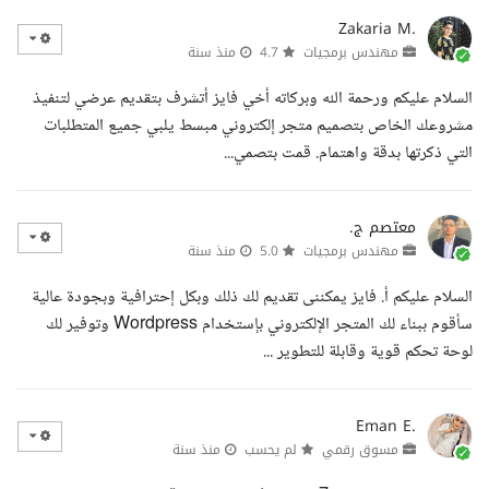
Zakaria M.
مهندس برمجيات
4.7
منذ سنة
السلام عليكم ورحمة الله وبركاته أخي فايز أتشرف بتقديم عرضي لتنفيذ
مشروعك الخاص بتصميم متجر إلكتروني مبسط يلبي جميع المتطلبات
التي ذكرتها بدقة واهتمام. قمت بتصمي...
معتصم ج.
مهندس برمجيات
5.0
منذ سنة
السلام عليكم أ. فايز يمكننى تقديم لك ذلك وبكل إحترافية وبجودة عالية
سأقوم ببناء لك المتجر الإلكتروني بإستخدام Wordpress وتوفير لك
لوحة تحكم قوية وقابلة للتطوير ...
Eman E.
مسوق رقمي
لم يحسب
منذ سنة