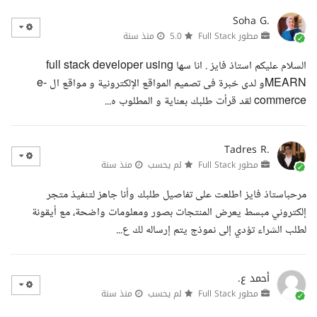
Soha G.
مطور Full Stack
5.0
منذ سنة
السلام عليكم استاذ فايز . انا سها full stack developer using
MEARNو لدى خبرة فى تصميم المواقع الإلكترونية و مواقع ال e-
commerce لقد قرأت طلبك بعناية و المطلوب ه...
Tadres R.
مطور Full Stack
لم يحسب
منذ سنة
مرحباستاذ فايز اطلعت على تفاصيل طلبك وأنا جاهز لتنفيذ متجر
إلكتروني مبسط يعرض المنتجات بصور ومعلومات واضحة، مع أيقونة
لطلب الشراء تؤدي إلى نموذج يتم إرساله لك ع...
أحمد ع.
مطور Full Stack
لم يحسب
منذ سنة