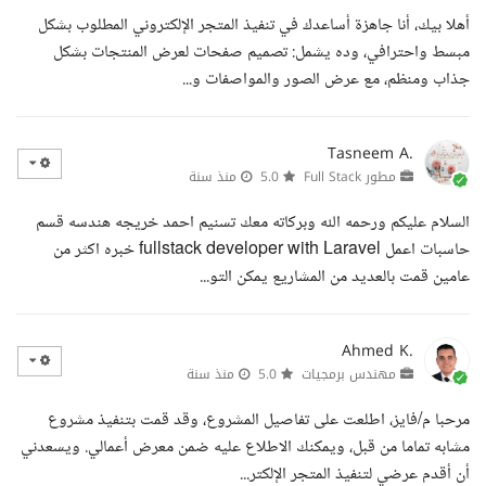
أهلا بيك، أنا جاهزة أساعدك في تنفيذ المتجر الإلكتروني المطلوب بشكل
مبسط واحترافي، وده يشمل: تصميم صفحات لعرض المنتجات بشكل
جذاب ومنظم، مع عرض الصور والمواصفات و...
Tasneem A.
مطور Full Stack
5.0
منذ سنة
السلام عليكم ورحمه الله وبركاته معك تسنيم احمد خريجه هندسه قسم
حاسبات اعمل fullstack developer with Laravel خبره اكثر من
عامين قمت بالعديد من المشاريع يمكن التو...
Ahmed K.
مهندس برمجيات
5.0
منذ سنة
مرحبا م/فايز، اطلعت على تفاصيل المشروع، وقد قمت بتنفيذ مشروع
مشابه تماما من قبل، ويمكنك الاطلاع عليه ضمن معرض أعمالي. ويسعدني
أن أقدم عرضي لتنفيذ المتجر الإلكتر...