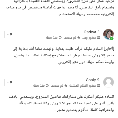
مرحبا، شكرا على طرح المشروع، ويسعدني التقدم لتنفيذه باحترافية
واهتمام بأدق التفاصيل. أنا مطور واجهات أمامية متخصص في بناء متاجر
إلكترونية مخصصة وسهلة الاستخدام،...
Radwa F.
مطور ويب
لم يحسب
منذ سنة
[أ/فايز] السلام عليكم قرأت طلبك بعناية، وفهمت تماما أنك بحاجة إلى
متجر إلكتروني بسيط لعرض المنتجات، مع إمكانية الطلب والتواصل،
ولوحة تحكم سهلة، دون دفع إلكتروني...
Ghaly S.
مطور النظم الخلفية
لم يحسب
منذ سنة
السلام عليكم أشكرك على مشاركتك تفاصيل المشروع، ويسعدني إبلاغك
بأنني قادر على تنفيذ هذا المتجر الإلكتروني وفقا لمتطلباتك بدقة
واحترافية كاملة. سأقوم بتصميم متجر ...