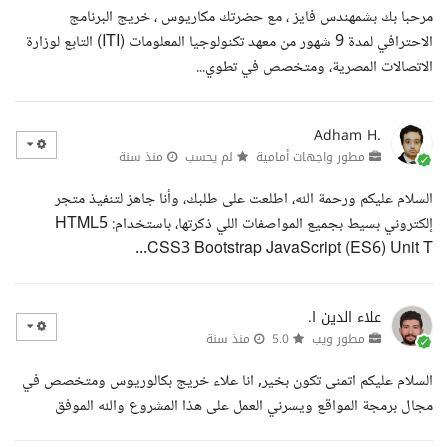
مرحبا بك بشمهندس فايز ، مع حضرتك مكاريوس ، خريج البرنامج
الاحترافي لمدة 9 شهور من معهد تكنولوجيا المعلومات (ITI) التابع لوزارة
الاتصالات المصرية، ومتخصص في تطوي...
Adham H.
مطور واجهات أمامية
لم يحسب
منذ سنة
السلام عليكم ورحمة الله، اطلعت على طلبك، وأنا جاهز لتنفيذ متجر
إلكتروني بسيط بجميع المواصفات اللي ذكرتها، باستخدام: HTML5
CSS3 Bootstrap JavaScript (ES6) Unit T...
علاء الدين ا.
مطور ويب
5.0
منذ سنة
السلام عليكم اتمنى تكون بخير, انا علاء خريج بكالوريوس ومتخصص في
مجال برمجة المواقع ويسرني العمل على هذا المشروع والله الموفق