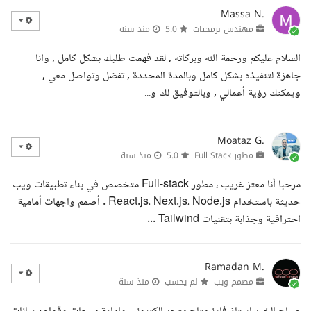
Massa N.
مهندس برمجيات
5.0
منذ سنة
السلام عليكم ورحمة الله وبركاته , لقد فهمت طلبك بشكل كامل , وانا
جاهزة لتنفيذه بشكل كامل وبالمدة المحددة , تفضل وتواصل معي ,
ويمكنك رؤية أعمالي , وبالتوفيق لك و...
Moataz G.
مطور Full Stack
5.0
منذ سنة
مرحبا أنا معتز غريب ، مطور Full-stack متخصص في بناء تطبيقات ويب
حديثة باستخدام React.js، Next.js، Node.js . أصمم واجهات أمامية
احترافية وجذابة بتقنيات Tailwind ...
Ramadan M.
مصمم ويب
لم يحسب
منذ سنة