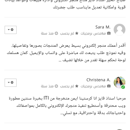
صباح الخير استاذ فايز متاح متجر الكترونى وادارة مبيعات وقواعد بيانات
قوية وامكانية تعديل مايناسب طلب جضرتك
Sara M.
مهندس برمجيات
لم يحسب
منذ سنة
أقدر أعملك متجر إلكتروني بسيط يعرض المنتجات بصورها وتفاصيلها،
وفيه نموذج طلب يتبعت لك مباشرة على واتساب والإيميل. كمان هسلمك
لوحة تحكم سهلة تقدر من خلالها تضيف ...
Christena A.
مهندس برمجيات
لم يحسب
منذ سنة
مرحبا استاذ فايز انا كرستينا ايمن متخرجة من ITI بخبرة سنتين مطورة
ويب محترفة وأستطيع تنفيذ متجرك الإلكتروني بالكامل بمواصفاتك
واحتياجاتك بدقة واحترافية، مع تسلي...