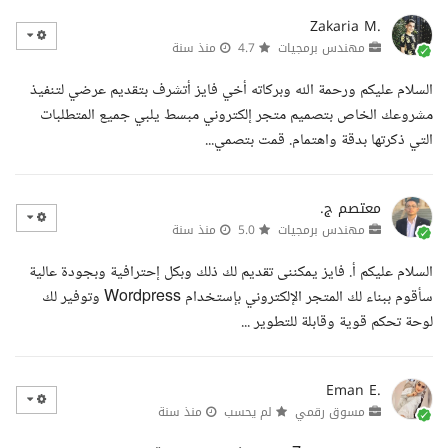
Zakaria M.
مهندس برمجيات
4.7
منذ سنة
السلام عليكم ورحمة الله وبركاته أخي فايز أتشرف بتقديم عرضي لتنفيذ
مشروعك الخاص بتصميم متجر إلكتروني مبسط يلبي جميع المتطلبات
التي ذكرتها بدقة واهتمام. قمت بتصمي...
معتصم ج.
مهندس برمجيات
5.0
منذ سنة
السلام عليكم أ. فايز يمكننى تقديم لك ذلك وبكل إحترافية وبجودة عالية
سأقوم ببناء لك المتجر الإلكتروني بإستخدام Wordpress وتوفير لك
لوحة تحكم قوية وقابلة للتطوير ...
Eman E.
مسوق رقمي
لم يحسب
منذ سنة