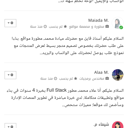
الواتساب والإيميل -لوحة تحكم سهلة ت...
Maiada M.
مطورة و مصممة مواقع
لم يحسب
منذ سنة
السلام عليكم أستاذ فايز، مع حضرتك ميادة محمد، مطورة مواقع. بناءا
على طلب حضرتك بخصوص تصميم متجر بسيط لعرض المنتجات مع
نموذج طلب يوصل لحضرتك على الواتساب والبريد...
Alaa M.
مهندس برمجيات
لم يحسب
منذ سنة
السلام عليكم، أنا علاء محمد، مطور Full Stack بخبرة 4 سنوات في بناء
مواقع وتطبيقات متكاملة. لدي خبرة مباشرة في تطوير المنصات الإدارة
وسأضمن لك موقعا: مميزات ستحص...
شيماء م.