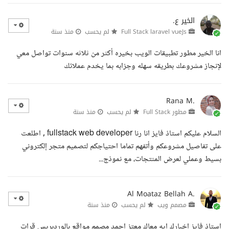
الخير ع.
Full Stack laravel vueJs
لم يحسب
منذ سنة
انا الخير مطور تطبيقات الويب بخيره أكثر من ثلاثه سنوات تواصل معي
لإنجاز مشروعك بطريقه سهله وجزابه بما يخدم عملائك
Rana M.
مطور Full Stack
لم يحسب
منذ سنة
السلام عليكم استاذ فايز انا رنا fullstack web developer , اطلعت
على تفاصيل مشروعكم وأتفهم تماما احتياجكم لتصميم متجر إلكتروني
بسيط وعملي لعرض المنتجات، مع نموذج...
Al Moataz Bellah A.
مصمم ويب
لم يحسب
منذ سنة
استاذ فايز اخبارك ايه معاك معتز احمد مصمم مواقع بالوردبريس قرات