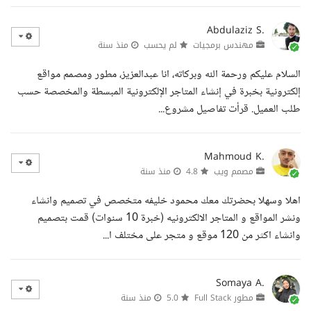
Abdulaziz S.
مهندس برمجيات
لم يحسب
منذ سنة
السلام عليكم ورحمة الله وبركاته، انا عبدالعزيز، مطور ومصمم مواقع
إلكترونية بخبرة في إنشاء المتاجر الإلكترونية المبسطة والمخصصة حسب
طلب العميل. قرأت تفاصيل مشروع...
Mahmoud K.
مصمم ويب
4.8
منذ سنة
اهلا وسهلا بحضرتك معك محمود خليفه متخصص في تصميم وانشاء
ونشر المواقع و المتاجر الالكترونيه (خبرة 10 سنوات) قمت بتصميم
وانشاء اكثر من 120 موقع و متجر على مختلف ا...
Somaya A.
مطور Full Stack
5.0
منذ سنة