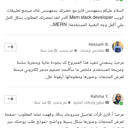
السلام عليكم بشمهندس فايز مع حضرتك بشمهندس خالد مبرمج تطبيقات
الويب Mern stack developer أقدر انفذ لحضرتك المطلوب بشكل كامل
علي أكمل وجه التقنية المستخدمة: MERN...
Hossam B.
مهندس برمجيات
لم يحسب
منذ سنة
مرحبا، يسعدني تنفيذ هذا المشروع لك بجودة عالية وبتجربة سلسة
ومريحة للمستخدم. ملخص ما سأقدمه: تصميم متجر إلكتروني مبسط
لعرض المنتجات وصورها ومعلوماتها. أيقونة طل...
Rahma Y.
مطور واجهات أمامية
لم يحسب
منذ سنة
مرحبا أ. فايز، قرأت تفاصيل مشروعك بدقة، وفهمت تماما المطلوب: -صفحة
لعرض المنتجات وصورها بشكل بسيط وواضح -نموذج طلب يوصلك عبر