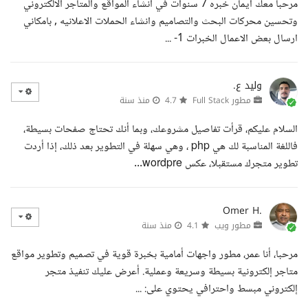
مرحبا معك ايمان خبره 7 سنوات في انشاء المواقع والمتاجر الالكتروني
وتحسين محركات البحث والتصاميم وانشاء الحملات الاعلانيه , بامكاني
ارسال بعض الاعمال الخبرات 1- ...
وليد ع.
مطور Full Stack
4.7
منذ سنة
السلام عليكم، قرأت تفاصيل مشروعك، وبما أنك تحتاج صفحات بسيطة،
فاللغة المناسبة لك هي php ، وهي سهلة في التطوير بعد ذلك، إذا أردت
تطوير متجرك مستقبلا، عكس wordpre...
Omer H.
مطور ويب
4.1
منذ سنة
مرحبا، أنا عمر، مطور واجهات أمامية بخبرة قوية في تصميم وتطوير مواقع
متاجر إلكترونية بسيطة وسريعة وعملية. أعرض عليك تنفيذ متجر
إلكتروني مبسط واحترافي يحتوي على: ...