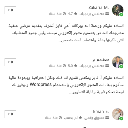
Zakaria M.
مهندس برمجيات
4.7
منذ سنة
السلام عليكم ورحمة الله وبركاته أخي فايز أتشرف بتقديم عرضي لتنفيذ
مشروعك الخاص بتصميم متجر إلكتروني مبسط يلبي جميع المتطلبات
التي ذكرتها بدقة واهتمام. قمت بتصمي...
معتصم ج.
مهندس برمجيات
5.0
منذ سنة
السلام عليكم أ. فايز يمكننى تقديم لك ذلك وبكل إحترافية وبجودة عالية
سأقوم ببناء لك المتجر الإلكتروني بإستخدام Wordpress وتوفير لك
لوحة تحكم قوية وقابلة للتطوير ...
Eman E.
مسوق رقمي
لم يحسب
منذ سنة