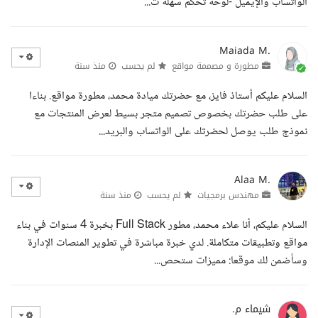
الواتساب والإيميل -لوحة تحكم سهلة ت...
Maiada M.
مطورة و مصممة مواقع
لم يحسب
منذ سنة
السلام عليكم أستاذ فايز، مع حضرتك ميادة محمد، مطورة مواقع. بناءا
على طلب حضرتك بخصوص تصميم متجر بسيط لعرض المنتجات مع
نموذج طلب يوصل لحضرتك على الواتساب والبريد...
Alaa M.
مهندس برمجيات
لم يحسب
منذ سنة
السلام عليكم، أنا علاء محمد، مطور Full Stack بخبرة 4 سنوات في بناء
مواقع وتطبيقات متكاملة. لدي خبرة مباشرة في تطوير المنصات الإدارة
وسأضمن لك موقعا: مميزات ستحص...
شيماء م.