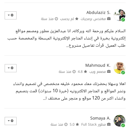
Abdulaziz S.
مهندس برمجيات
لم يحسب
منذ سنة
السلام عليكم ورحمة الله وبركاته، انا عبدالعزيز، مطور ومصمم مواقع
إلكترونية بخبرة في إنشاء المتاجر الإلكترونية المبسطة والمخصصة حسب
طلب العميل. قرأت تفاصيل مشروع...
Mahmoud K.
مصمم ويب
4.8
منذ سنة
اهلا وسهلا بحضرتك معك محمود خليفه متخصص في تصميم وانشاء
ونشر المواقع و المتاجر الالكترونيه (خبرة 10 سنوات) قمت بتصميم
وانشاء اكثر من 120 موقع و متجر على مختلف ا...
Somaya A.
مطور Full Stack
5.0
منذ سنة