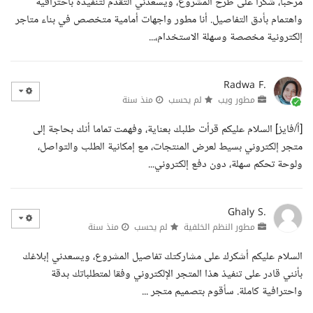
مرحبا، شكرا على طرح المشروع، ويسعدني التقدم لتنفيذه باحترافية
واهتمام بأدق التفاصيل. أنا مطور واجهات أمامية متخصص في بناء متاجر
إلكترونية مخصصة وسهلة الاستخدام،...
Radwa F.
مطور ويب
لم يحسب
منذ سنة
[أ/فايز] السلام عليكم قرأت طلبك بعناية، وفهمت تماما أنك بحاجة إلى
متجر إلكتروني بسيط لعرض المنتجات، مع إمكانية الطلب والتواصل،
ولوحة تحكم سهلة، دون دفع إلكتروني...
Ghaly S.
مطور النظم الخلفية
لم يحسب
منذ سنة
السلام عليكم أشكرك على مشاركتك تفاصيل المشروع، ويسعدني إبلاغك
بأنني قادر على تنفيذ هذا المتجر الإلكتروني وفقا لمتطلباتك بدقة
واحترافية كاملة. سأقوم بتصميم متجر ...