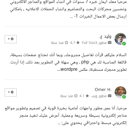
مرحبا معك ايمان خبره 7 سنوات في انشاء المواقع والمتاجر الالكتروني
وتحسين محركات البحث والتصاميم وانشاء الحملات الاعلانيه , بامكاني
ارسال بعض الاعمال الخبرات 1- ...
وليد ع.
مطور Full Stack
4.7
منذ سنة
السلام عليكم، قرأت تفاصيل مشروعك، وبما أنك تحتاج صفحات بسيطة،
فاللغة المناسبة لك هي php ، وهي سهلة في التطوير بعد ذلك، إذا أردت
تطوير متجرك مستقبلا، عكس wordpre...
Omer H.
مطور ويب
4.1
منذ سنة
مرحبا، أنا عمر، مطور واجهات أمامية بخبرة قوية في تصميم وتطوير مواقع
متاجر إلكترونية بسيطة وسريعة وعملية. أعرض عليك تنفيذ متجر
إلكتروني مبسط واحترافي يحتوي على: ...