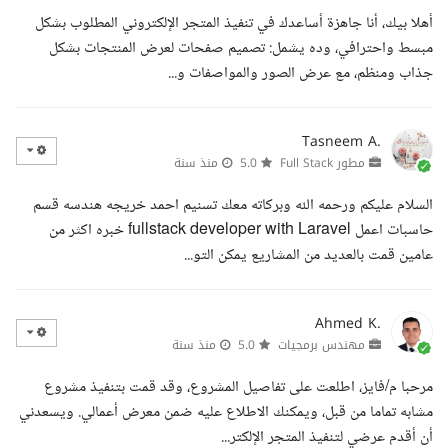
أهلا بيك، أنا جاهزة أساعدك في تنفيذ المتجر الإلكتروني المطلوب بشكل
مبسط واحترافي، وده يشمل: تصميم صفحات لعرض المنتجات بشكل
جذاب ومنظم، مع عرض الصور والمواصفات و...
Tasneem A.
مطور Full Stack
5.0
منذ سنة
السلام عليكم ورحمه الله وبركاته معك تسنيم احمد خريجه هندسه قسم
حاسبات اعمل fullstack developer with Laravel خبره اكثر من
عامين قمت بالعديد من المشاريع يمكن التو...
Ahmed K.
مهندس برمجيات
5.0
منذ سنة
مرحبا م/فايز، اطلعت على تفاصيل المشروع، وقد قمت بتنفيذ مشروع
مشابه تماما من قبل، ويمكنك الاطلاع عليه ضمن معرض أعمالي. ويسعدني
أن أقدم عرضي لتنفيذ المتجر الإلكتر...