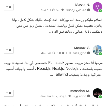
Massa N.
مهندس برمجيات
5.0
منذ سنة
السلام عليكم ورحمة الله وبركاته , لقد فهمت طلبك بشكل كامل , وانا
جاهزة لتنفيذه بشكل كامل وبالمدة المحددة , تفضل وتواصل معي ,
ويمكنك رؤية أعمالي , وبالتوفيق لك و...
Moataz G.
مطور Full Stack
5.0
منذ سنة
مرحبا أنا معتز غريب ، مطور Full-stack متخصص في بناء تطبيقات ويب
حديثة باستخدام React.js، Next.js، Node.js . أصمم واجهات أمامية
احترافية وجذابة بتقنيات Tailwind ...
Ramadan M.
مصمم ويب
لم يحسب
منذ سنة