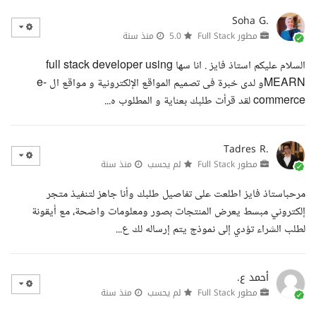
Soha G.
مطور Full Stack
5.0
منذ سنة
السلام عليكم استاذ فايز . انا سها full stack developer using
MEARNو لدى خبرة فى تصميم المواقع الإلكترونية و مواقع ال e-
commerce لقد قرأت طلبك بعناية و المطلوب ه...
Tadres R.
مطور Full Stack
لم يحسب
منذ سنة
مرحباستاذ فايز اطلعت على تفاصيل طلبك وأنا جاهز لتنفيذ متجر
إلكتروني مبسط يعرض المنتجات بصور ومعلومات واضحة، مع أيقونة
لطلب الشراء تؤدي إلى نموذج يتم إرساله لك ع...
أحمد ع.
مطور Full Stack
لم يحسب
منذ سنة