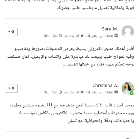
صباح الخير استاذ فايز متاح متجر الكترونى وادارة مبيعات وقواعد بيانات
قوية وامكانية تعديل مايناسب طلب جضرتك
Sara M.
مهندس برمجيات
لم يحسب
منذ سنة
أقدر أعملك متجر إلكتروني بسيط يعرض المنتجات بصورها وتفاصيلها،
وفيه نموذج طلب يتبعت لك مباشرة على واتساب والإيميل. كمان هسلمك
لوحة تحكم سهلة تقدر من خلالها تضيف ...
Christena A.
مهندس برمجيات
لم يحسب
منذ سنة
مرحبا استاذ فايز انا كرستينا ايمن متخرجة من ITI بخبرة سنتين مطورة
ويب محترفة وأستطيع تنفيذ متجرك الإلكتروني بالكامل بمواصفاتك
واحتياجاتك بدقة واحترافية، مع تسلي...