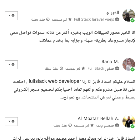
الخير ع.
Full Stack laravel vueJs
لم يحسب
منذ سنة
انا الخير مطور تطبيقات الويب بخيره أكثر من ثلاثه سنوات تواصل معي
لإنجاز مشروعك بطريقه سهله وجزابه بما يخدم عملائك
Rana M.
مطور Full Stack
لم يحسب
منذ سنة
السلام عليكم استاذ فايز انا رنا fullstack web developer , اطلعت
على تفاصيل مشروعكم وأتفهم تماما احتياجكم لتصميم متجر إلكتروني
بسيط وعملي لعرض المنتجات، مع نموذج...
Al Moataz Bellah A.
مصمم ويب
لم يحسب
منذ سنة
استاذ فايز اخبارك ايه معاك معتز احمد مصمم مواقع بالوردبريس قرات