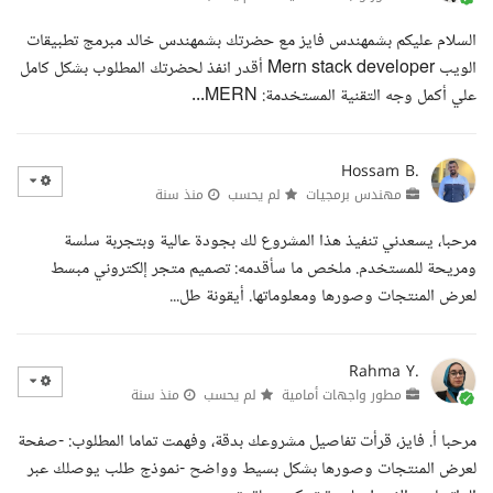
السلام عليكم بشمهندس فايز مع حضرتك بشمهندس خالد مبرمج تطبيقات
الويب Mern stack developer أقدر انفذ لحضرتك المطلوب بشكل كامل
علي أكمل وجه التقنية المستخدمة: MERN...
Hossam B.
مهندس برمجيات
لم يحسب
منذ سنة
مرحبا، يسعدني تنفيذ هذا المشروع لك بجودة عالية وبتجربة سلسة
ومريحة للمستخدم. ملخص ما سأقدمه: تصميم متجر إلكتروني مبسط
لعرض المنتجات وصورها ومعلوماتها. أيقونة طل...
Rahma Y.
مطور واجهات أمامية
لم يحسب
منذ سنة
مرحبا أ. فايز، قرأت تفاصيل مشروعك بدقة، وفهمت تماما المطلوب: -صفحة
لعرض المنتجات وصورها بشكل بسيط وواضح -نموذج طلب يوصلك عبر