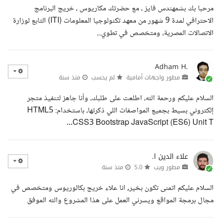
مرحبا بك بشمهندس فايز ، مع حضرتك مكاريوس ، خريج البرنامج
الاحترافي لمدة 9 شهور من معهد تكنولوجيا المعلومات (ITI) التابع لوزارة
الاتصالات المصرية، ومتخصص في تطوي...
Adham H.
مطور واجهات أمامية
لم يحسب
منذ سنة
السلام عليكم ورحمة الله، اطلعت على طلبك، وأنا جاهز لتنفيذ متجر
إلكتروني بسيط بجميع المواصفات اللي ذكرتها، باستخدام: HTML5
CSS3 Bootstrap JavaScript (ES6) Unit T...
علاء الدين ا.
مطور ويب
5.0
منذ سنة
السلام عليكم اتمنى تكون بخير, انا علاء خريج بكالوريوس ومتخصص في
مجال برمجة المواقع ويسرني العمل على هذا المشروع والله الموفق