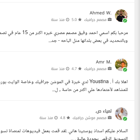
Ahmed W.
مصمم جرافيك
5.0
منذ سنة
مرحبا بكم اسمي احمد 
وبالتحديد في بعض بلدانها مثل الباحه - جد...
Amr M.
مصمم جرافيك
4.7
منذ سنة
اهلا بك أ . Youstina لدي خبرة في الموشن جرافيك وخاصة
للمشاهد لأعتمادها علي اكتر من حاسة , ل...
لمياء ص.
مصمم موشن جرافيك
4.8
منذ سنة
السلام عليكم استاذ يوستينا هاني .لقد قمت بعمل فيديوهات لمنصاة تسوي
التسويق الرقمى بجودة عالية . ...