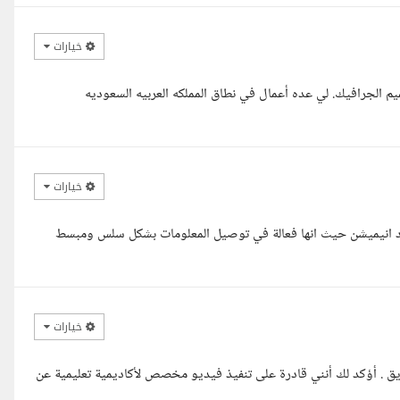
خيارات
وفيق مصمم مصري خبره اكثر من 15 عام في تصميم الجرافيك. لي عده أعمال في نطاق المملكه العربيه السعوديه
خيارات
 الوايت بورد انيميشن حيث انها فعالة في توصيل المعلومات بشكل سلس ومبسط
خيارات
ق . أؤكد لك أنني قادرة على تنفيذ فيديو مخصص لأكاديمية تعليمية عن