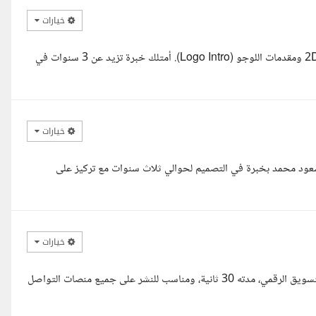
خيارات
السلام عليكم، أنا دنيا، متخصصة في تصميم فيديوهات الموشن جرافيك 2D ومقدمات اللوجو (Logo Intro). أمتلك خبرة تزيد عن 3 سنوات في
خيارات
 مسعود محمد بخبرة في التصميم لحوالي ثلاث سنوات مع تركيز على
خيارات
مرحبا، مستعد لتنفيذ فيديو موشن جرافيك تعليمي احترافي لأكاديمية التسويق الرقمي، مدته 30 ثانية، ومناسب للنشر على جميع منصات التواصل