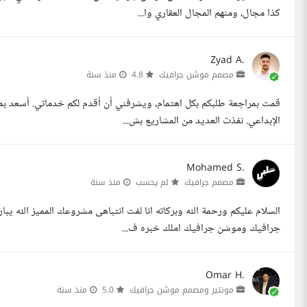
كذا مجال، ومنهم المجال العقاري وا...
Zyad A.
مصمم موشن جرافيك
4.8
منذ سنة
قمت بمراجعة طلبكم بكل اهتمام، ويشرفني أن أقدم لكم خدماتي. أسعد بم
الإبداعي. نفذت العديد من المشاريع بش...
Mohamed S.
مصمم جرافيك
لم يحسب
منذ سنة
السلام عليكم ورحمة الله وبركاته انا لفت انتباهى مشروعك المميز الل
جرافيك وموشن جرافيك املك خبره ف...
Omar H.
مونتير ومصمم موشن جرافيك
5.0
منذ سنة