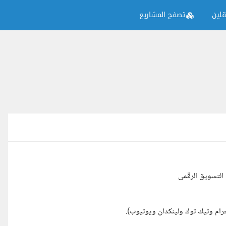
لين
تصفح المشاريع
لتسويق الرقمى
ام وتيك توك ولينكدان ويوتيوب).