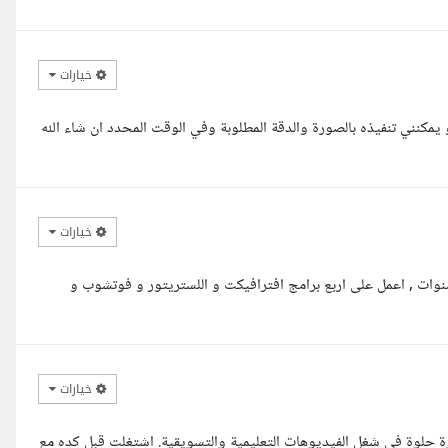
خيارات
لمشروع الخاص بك و يمكنني تنفيذه بالصورة والدقة المطلوبة وفي الوقت المحدد ان شاء الله
خيارات
ى رزق مصمم موشن جرافيكس و فيديو اديتنج بخبرة تتجاوز 9 سنوات , اعمل على اربع برامج افترافيكت و اللستريتور و فوتشوب و
خيارات
ود، شغال موشن جرافيك من سنة 2020، وعندي خبرة حلوة في شغل الفيديوهات التعليمية والتسويقية. اشتغلت قبل كده مع