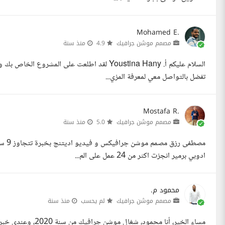
Mohamed E.
مصمم موشن جرافيك
4.9
منذ سنة
السلام عليكم أ. Youstina Hany لقد اطلعت على ا
تفضل بالتواصل معي لمعرفة المزي...
Mostafa R.
مصمم موشن جرافيك
5.0
منذ سنة
مصطف
ادوبي برمير انجزت اكثر من 24 عمل على الم...
محمود م.
مصمم موشن جرافيك
لم يحسب
منذ سنة
مساء الخير، أنا محم