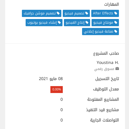
المهارات
After Effects
تصميم فيديو
تصميم موشن جرافيك
مونتاج فيديو
إنتاج الفيديو
إنشاء فيديو يوتيوب
صناعة فيديو إعلاني
صاحب المشروع
Youstina H.
مسوق رقمي
تاريخ التسجيل
08 مايو 2021
معدل التوظيف
0.00%
المشاريع المفتوحة
0
مشاريع قيد التنفيذ
0
التواصلات الجارية
0