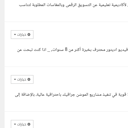
اديمية تعليمية عن التسويق الرقمى وبالمقاسات المطلوبة لتناسب
خيارات
السلام عليكم, مع حضرتك مهندس خالد الموافي, مصمم موشن جرافيك وفيديو اديتور محترف بخبرة أكثر من 8 سنوات, _ اذا كنت تبحث عن
خيارات
ية في تنفيذ مشاريع الموشن جرافيك باحترافية عالية، بالإضافة إلى
خيارات