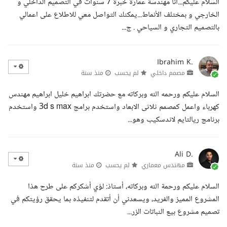
السلام عليكم...أنا مهندسة عمارة خبرة 7 سنوات في التصميم الداخلي و
الخارجي و بمختلف الأنماط...يمكنك التواصل معي للاطلاع على اعمالي
بالتصميم التجاري و السياحي . ج...
Ibrahim K.
مصمم داخلي
لم يحسب
منذ سنة
السلام عليكم ورحمه الله وبركاته مع حضرتك ابراهيم خليل ابراهيم مهندس
كهرباء واعمل كمصمم ثلاثى الابعاد واستخدم برامج 3d s max واستخدم
برنامج ريالتايم لاندسكيب وهو...
Ali D.
مهندس معماري
لم يحسب
منذ سنة
السلام عليكم ورحمة الله وبركاته، أستاذ: لؤي أشكركم على طرح هذا
المشروع المميز والفريد، ويسعدني أن أتقدم لتنفيذه بما يحقق رؤيتكم في
تصميم مشروع بيع النباتات الزر...