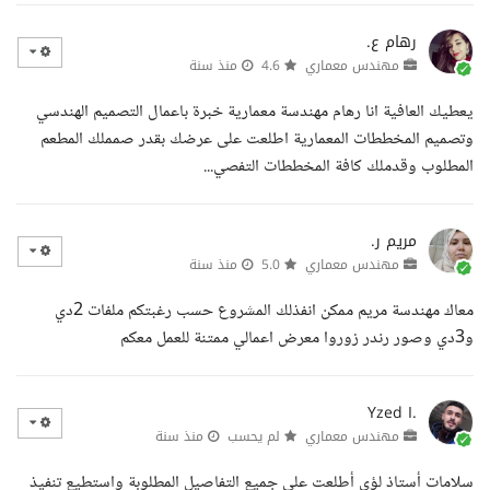
رهام ع.
مهندس معماري
4.6
منذ سنة
يعطيك العافية انا رهام مهندسة معمارية خبرة باعمال التصميم الهندسي
وتصميم المخططات المعمارية اطلعت على عرضك بقدر صمملك المطعم
المطلوب وقدملك كافة المخططات التفصي...
مريم ر.
مهندس معماري
5.0
منذ سنة
معاك مهندسة مريم ممكن انفذلك المشروع حسب رغبتكم ملفات 2دي
و3دي وصور رندر زوروا معرض اعمالي ممتنة للعمل معكم
Yzed I.
مهندس معماري
لم يحسب
منذ سنة
سلامات أستاذ لؤي أطلعت على جميع التفاصيل المطلوبة واستطيع تنفيذ