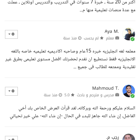
أكثر من 20 سنة ، خبرة 7 سنوات في التدريب والتدريس أونلاين ، عملت
مع عدة منصات تعليمية منها م...
Aya M.
معلم
لم يحسب
منذ سنة
معلمه لغه انجليزيه خبره 15عام وصاحبه اكاديميه تعليميه خاصه باللغه
الانجليزيه فقط نستطيع ان نقدم لحضرتك افضل مستوى تعليمى بطرق غير
تقليدية وممتعه للطالب فى جميع ...
Mahmoud T.
مدرس و مترجم و باحث
5.0
منذ سنة
السلام عليكم ورحمة الله وبركاته، لقد قرأت العرض الخاص بك أخي
الفاضل، إن شاء الله جاهز للبدء في الحال -إن شاء الله- علي خير تحياتي
رجب م.