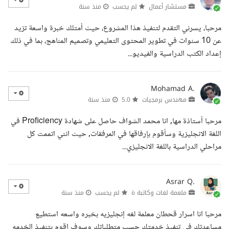
مستشار أعمال
لم يحسب
منذ سنة
مرحبا، يسرني التقدم لتنفيذ هذا المشروع، حيث أمتلك خبرة واسعة تزيد
عن 10 سنوات في تطوير المحتوى التعليمي وتصميم المناهج، بما في ذلك
إعداد الكتب الدراسية والفيديو...
Mohamad A.
مهندس برمجيات
5.0
منذ سنة
مرحبا أستاذة مها, انا محمد الشواف حاصل على شهادة Proficiency في
اللغة الانجليزية وسأقوم بإرفاقها في المرفقات, حيث انني اتممت كل
مراحلي الدراسية باللغة الانجليزي...
Asrar Q.
ملعمة لغات وكاتبة ة
لم يحسب
منذ سنة
مرحبا انا اسرار قحطان معلمة لغه إنجليزيه بخبره واسعه استطيع
مساعدتك في تنفيذ خدمتك حسب متطلباتك وسوف اقوم بتنفيذ الخدمه