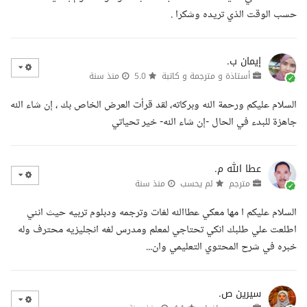
حسب الوقت الذي تريده وشكرا .
إيمان ب.
أستاذة و مترجمة و كاتبة
5.0
منذ سنة
السلام عليكم ورحمة الله وبركاته، لقد قرأت العرض الخاص بك ، إن شاء الله
جاهزة للبدء في الحال -إن شاء الله- خير تحياتي
عطا الله م.
مترجم
لم يحسب
منذ سنة
السلام عليكم ا مها معكي عطاالله لغات وترجمه ودبلوم تربيه حيث انني
اطلعت علي طلبك انكي تحتاجي لمعلم ومدرس لغه انجليزيه محترف وله
خبره في شرح المحتوي التعليمي وان...
سيرين ص.