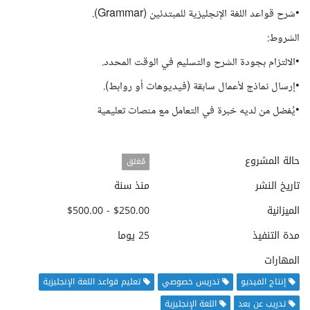
•شرح قواعد اللغة الإنجليزية للمبتدئين (Grammar).
الشروط:
•الالتزام بجودة الشرح والتسليم في الوقت المحدد.
•إرسال نماذج لأعمال سابقة (فيديوهات أو روابط).
•يُفضل من لديه خبرة في التعامل مع منصات تعليمية
حالة المشروع
مُغلق
تاريخ النشر
منذ سنة
الميزانية
$250.00 - $500.00
مدة التنفيذ
25 يوما
المهارات
إنتاج الفيديو
تدريس خصوصي
تعليم قواعد اللغة الإنجليزية
تدريب عن بعد
اللغة الإنجليزية