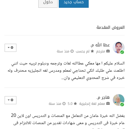
حساب جديد
دخول
العروض المقدمة
عطا الله م.
مترجم
لم يحسب
منذ سنة
السلام عليكم ا مها معكي عطاالله لغات وترجمه ودبلوم تربيه حيث انني
اطلعت علي طلبك انكي تحتاجي لمعلم ومدرس لغه انجليزيه محترف وله
خبره في شرح المحتوي التعليمي وان...
هاجر م.
معلم لغة إنجليزية
5.0
منذ سنة
بفضل الله خبرة عامان من التعامل مع المنصات و التدريس اون لاين 20
عام خبرة فى التدريس و معى شهادات تقدير من المنصات للالتزام فى