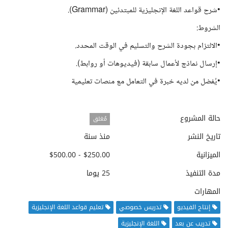
•شرح قواعد اللغة الإنجليزية للمبتدئين (Grammar).
الشروط:
•الالتزام بجودة الشرح والتسليم في الوقت المحدد.
•إرسال نماذج لأعمال سابقة (فيديوهات أو روابط).
•يُفضل من لديه خبرة في التعامل مع منصات تعليمية
حالة المشروع
مُغلق
تاريخ النشر
منذ سنة
الميزانية
$250.00 - $500.00
مدة التنفيذ
25 يوما
المهارات
إنتاج الفيديو
تدريس خصوصي
تعليم قواعد اللغة الإنجليزية
تدريب عن بعد
اللغة الإنجليزية