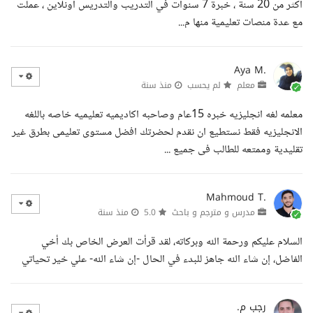
أكثر من 20 سنة ، خبرة 7 سنوات في التدريب والتدريس أونلاين ، عملت
مع عدة منصات تعليمية منها م...
Aya M.
معلم
لم يحسب
منذ سنة
معلمه لغه انجليزيه خبره 15عام وصاحبه اكاديميه تعليميه خاصه باللغه
الانجليزيه فقط نستطيع ان نقدم لحضرتك افضل مستوى تعليمى بطرق غير
تقليدية وممتعه للطالب فى جميع ...
Mahmoud T.
مدرس و مترجم و باحث
5.0
منذ سنة
السلام عليكم ورحمة الله وبركاته، لقد قرأت العرض الخاص بك أخي
الفاضل، إن شاء الله جاهز للبدء في الحال -إن شاء الله- علي خير تحياتي
رجب م.