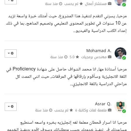
مستشار أعمال
لم يحسب
منذ سنة
مرحبا، يسرني التقدم لتنفيذ هذا المشروع، حيث أمتلك خبرة واسعة تزيد
عن 10 سنوات في تطوير المحتوى التعليمي وتصميم المناهج، بما في ذلك
إعداد الكتب الدراسية والفيديو...
Mohamad A.
مهندس برمجيات
5.0
منذ سنة
مرحبا أستاذة مها, انا محمد الشواف حاصل على شهادة Proficiency في
اللغة الانجليزية وسأقوم بإرفاقها في المرفقات, حيث انني اتممت كل
مراحلي الدراسية باللغة الانجليزي...
Asrar Q.
ملعمة لغات وكاتبة ة
لم يحسب
منذ سنة
مرحبا انا اسرار قحطان معلمة لغه إنجليزيه بخبره واسعه استطيع
مساعدتك في تنفيذ خدمتك حسب متطلباتك وسوف اقوم بتنفيذ الخدمه