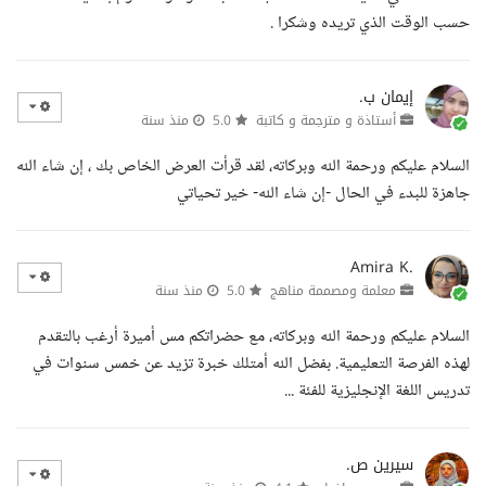
حسب الوقت الذي تريده وشكرا .
إيمان ب.
أستاذة و مترجمة و كاتبة
5.0
منذ سنة
السلام عليكم ورحمة الله وبركاته، لقد قرأت العرض الخاص بك ، إن شاء الله
جاهزة للبدء في الحال -إن شاء الله- خير تحياتي
Amira K.
معلمة ومصممة مناهج
5.0
منذ سنة
السلام عليكم ورحمة الله وبركاته، مع حضراتكم مس أميرة أرغب بالتقدم
لهذه الفرصة التعليمية. بفضل الله أمتلك خبرة تزيد عن خمس سنوات في
تدريس اللغة الإنجليزية للفئة ...
سيرين ص.