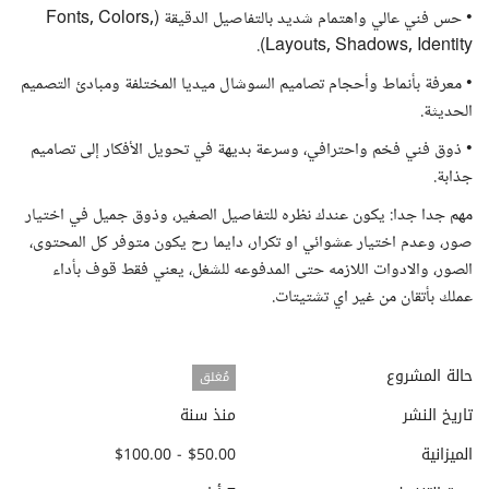
• حس فني عالي واهتمام شديد بالتفاصيل الدقيقة (Fonts, Colors,
Layouts, Shadows, Identity).
• معرفة بأنماط وأحجام تصاميم السوشال ميديا المختلفة ومبادئ التصميم
الحديثة.
• ذوق فني فخم واحترافي، وسرعة بديهة في تحويل الأفكار إلى تصاميم
جذابة.
مهم جدا جدا: يكون عندك نظره للتفاصيل الصغير، وذوق جميل في اختيار
صور، وعدم اختيار عشوائي او تكرار، دايما رح يكون متوفر كل المحتوى،
الصور، والادوات اللازمه حتى المدفوعه للشغل، يعني فقط قوف بأداء
عملك بأتقان من غير اي تشتيتات.
حالة المشروع
مُغلق
تاريخ النشر
منذ سنة
الميزانية
$50.00 - $100.00