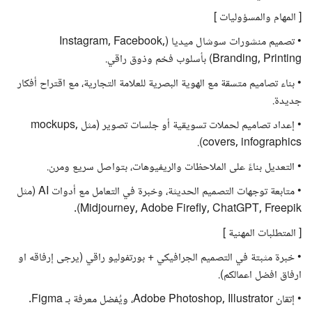
[ المهام والمسؤوليات ]
• تصميم منشورات سوشال ميديا (Instagram, Facebook,
Branding, Printing) بأسلوب فخم وذوق راقي.
• بناء تصاميم متسقة مع الهوية البصرية للعلامة التجارية، مع اقتراح أفكار
جديدة.
• إعداد تصاميم لحملات تسويقية أو جلسات تصوير (مثل mockups,
covers, infographics).
• التعديل بناءً على الملاحظات والريفيوهات، بتواصل سريع ومرن.
• متابعة توجهات التصميم الحديثة، وخبرة في التعامل مع أدوات AI (مثل
Midjourney, Adobe Firefly, ChatGPT, Freepik).
[ المتطلبات المهنية ]
• خبرة مثبتة في التصميم الجرافيكي + بورتفوليو راقي (يرجى إرفاقه او
ارفاق افضل اعمالكم).
• إتقان Adobe Photoshop, Illustrator، ويُفضل معرفة بـ Figma.