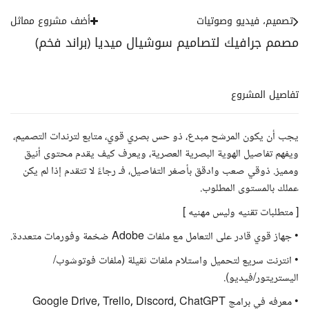
تصميم، فيديو وصوتيات
أضف مشروع مماثل
مصمم جرافيك لتصاميم سوشيال ميديا (براند فخم)
تفاصيل المشروع
يجب أن يكون المرشح مبدع، ذو حس بصري قوي، متابع لترندات التصميم،
ويفهم تفاصيل الهوية البصرية العصرية، ويعرف كيف يقدم محتوى أنيق
ومميز. ذوقي صعب وادقق بأصغر التفاصيل، فـ رجاءً لا تتقدم إذا لم يكن
عملك بالمستوى المطلوب.
[ متطلبات تقنيه وليس مهنيه ]
• جهاز قوي قادر على التعامل مع ملفات Adobe ضخمة وفورمات متعددة.
• انترنت سريع لتحميل واستلام ملفات ثقيلة (ملفات فوتوشوب/
اليستريتور/فيديو).
• معرفه في برامج Google Drive, Trello, Discord, ChatGPT