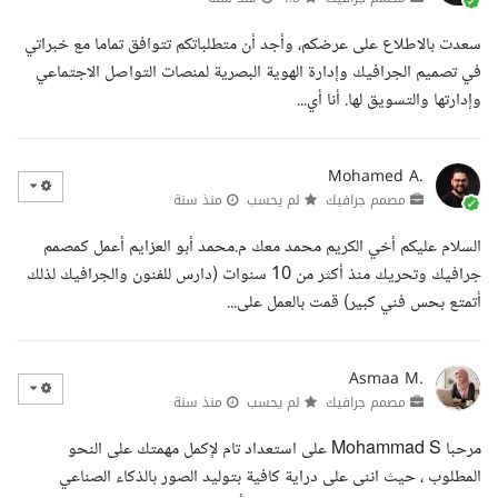
سعدت بالاطلاع على عرضكم، وأجد أن متطلباتكم تتوافق تماما مع خبراتي
في تصميم الجرافيك وإدارة الهوية البصرية لمنصات التواصل الاجتماعي
وإدارتها والتسويق لها. أنا أي...
Mohamed A.
مصمم جرافيك
لم يحسب
منذ سنة
السلام عليكم أخي الكريم محمد معك م.محمد أبو العزايم أعمل كمصمم
جرافيك وتحريك منذ أكثر من 10 سنوات (دارس للفنون والجرافيك لذلك
أتمتع بحس فني كبير) قمت بالعمل على...
Asmaa M.
مصمم جرافيك
لم يحسب
منذ سنة
مرحبا Mohammad S على استعداد تام لإكمل مهمتك على النحو
المطلوب ، حيث اننى على دراية كافية بتوليد الصور بالذكاء الصناعي