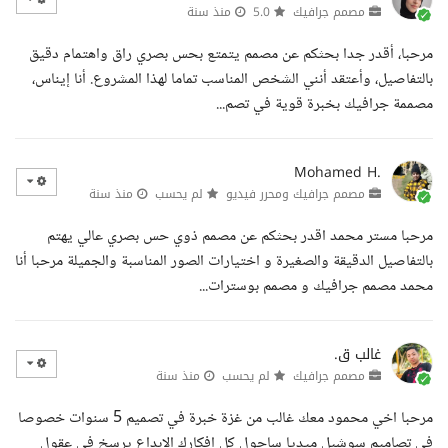
مصمم جرافيك
5.0
منذ سنة
مرحبا، أقدر جدا بحثكم عن مصمم يتمتع بحس بصري راق واهتمام دقيق
بالتفاصيل، وأعتقد أنني الشخص المناسب تماما لهذا المشروع. أنا إيناس،
مصممة جرافيك بخبرة قوية في تصم...
Mohamed H.
مصمم جرافيك ومحرر فيديو
لم يحسب
منذ سنة
مرحبا مستر محمد اقدر بحثكم عن مصمم ذوي حس بصري عالي يهتم
بالتفاصيل الدقيقة والصغيرة و اختيارات الصور المناسبة والجميلة مرحبا أنا
محمد مصمم جرافيك و مصمم بوسترات...
غالب ق.
مصمم جرافيك
لم يحسب
منذ سنة
مرحبا اخي محمود معك غالب من غزة خبرة في تصميم 5 سنوات خصوصا
في تصاميم سوشيل ميديا ساحول كل افكارك الابداع يرسخ في عقول