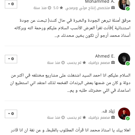
Mohammed A.
متخصص إنتاج مرئي وبرمجي
5.0
منذ سنة
مرفق أمثلة تبرهن الجودة والخبرة في حال كنت( تبحث عن جودة
استثنائية )فأنت تقرأ العرض الأنسب السلام عليكم ورحمة الله وبركاته
أستاذ محمد أرجو أن تكون بخير. محدثك م...
Ahmed E.
مصمم جرافيك
لم يحسب
منذ سنة
السلام عليكم، انا احمد السيد اشتغلت على مشاريع مختلفه في اكثر من
دولة و كان من ضمنها بعض البرندات الفخمه لذلك اعتقد اني استطيع ان
اساعدك في اللي حضرتك طلبه و يم...
زياد ف.
مصمم جرافيك
لم يحسب
منذ سنة
اهلا بيك يا استاذ محمد انا قرأت المطلوب بالظبط، و عن ثقة ان انا قادر