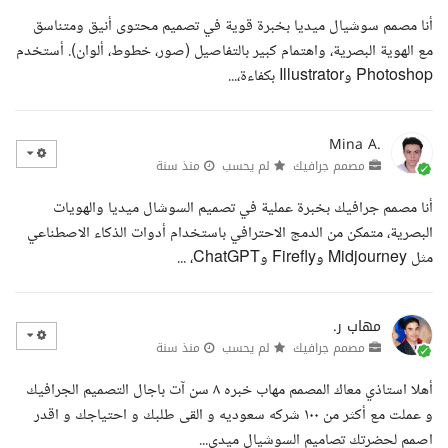
أنا مصمم سوشيال ميديا بخبرة قوية في تصميم محتوى أنيق ومتناسق
مع الهوية البصرية، واهتمام كبير بالتفاصيل (صور، خطوط، ألوان). أستخدم
Photoshop وIllustrator بكفاءة،...
Mina A.
مصمم جرافيك
لم يحسب
منذ سنة
أنا مصمم جرافيك بخبرة عملية في تصميم السوشال ميديا والهويات
البصرية، متمكن من الدمج الاحترافي باستخدام أدوات الذكاء الاصطناعي
مثل Midjourney وFirefly وChatGPT، ...
مهاب ر.
مصمم جرافيك
لم يحسب
منذ سنة
أهلا استاذي معاك المصمم مهاب خبره ٨ سن آت باجال التصميم الجرافيك
و عملت مع أكثر من ١٠٠ شركه سعوديه و القى طلبك و احتياجك و اقدر
اصمم لحضرتك تصاميم السوشيال ميدي...