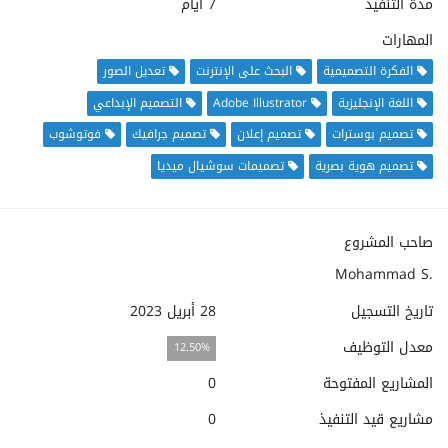
مدة التنفيذ
7 أيام
المهارات
الفكرة التصميمية
البحث على الإنترنت
تعديل الصور
اللغة الإنجليزية
Adobe Illustrator
التصميم الإبداعي
تصميم بوسترات
تصميم إعلان
تصميم جرافيك
فوتوشوب
تصميم هوية بصرية
تصميمات سوشيال ميديا
صاحب المشروع
Mohammad S.
تاريخ التسجيل
28 أبريل 2023
معدل التوظيف
12.50%
المشاريع المفتوحة
0
مشاريع قيد التنفيذ
0