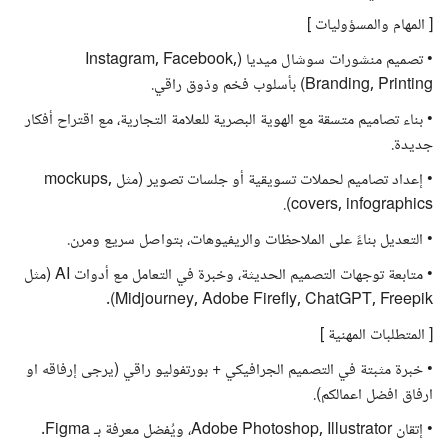
[ المهام والمسؤوليات ]
• تصميم منشورات سوشال ميديا (Instagram, Facebook,
Branding, Printing) بأسلوب فخم وذوق راقي.
• بناء تصاميم متسقة مع الهوية البصرية للعلامة التجارية، مع اقتراح أفكار
جديدة.
• إعداد تصاميم لحملات تسويقية أو جلسات تصوير (مثل mockups,
covers, infographics).
• التعديل بناءً على الملاحظات والريفيوهات، بتواصل سريع ومرن.
• متابعة توجهات التصميم الحديثة، وخبرة في التعامل مع أدوات AI (مثل
Midjourney, Adobe Firefly, ChatGPT, Freepik).
[ المتطلبات المهنية ]
• خبرة مثبتة في التصميم الجرافيكي + بورتفوليو راقي (يرجى إرفاقه او
ارفاق افضل اعمالكم).
• إتقان Adobe Photoshop, Illustrator، ويُفضل معرفة بـ Figma.