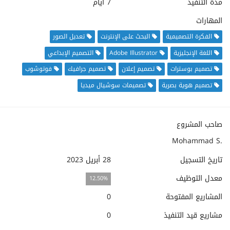
مدة التنفيذ
7 أيام
المهارات
الفكرة التصميمية
البحث على الإنترنت
تعديل الصور
اللغة الإنجليزية
Adobe Illustrator
التصميم الإبداعي
تصميم بوسترات
تصميم إعلان
تصميم جرافيك
فوتوشوب
تصميم هوية بصرية
تصميمات سوشيال ميديا
صاحب المشروع
Mohammad S.
تاريخ التسجيل
28 أبريل 2023
معدل التوظيف
12.50%
المشاريع المفتوحة
0
مشاريع قيد التنفيذ
0