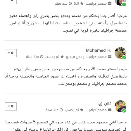
مصمم جرافيك
5.0
منذ سنة
مرحبا، أقدر جدا بحثكم عن مصمم يتمتع بحس بصري راق واهتمام دقيق
بالتفاصيل، وأعتقد أنني الشخص المناسب تماما لهذا المشروع. أنا إيناس،
مصممة جرافيك بخبرة قوية في تصم...
Mohamed H.
مصمم جرافيك ومحرر فيديو
لم يحسب
منذ سنة
مرحبا مستر محمد اقدر بحثكم عن مصمم ذوي حس بصري عالي يهتم
بالتفاصيل الدقيقة والصغيرة و اختيارات الصور المناسبة والجميلة مرحبا أنا
محمد مصمم جرافيك و مصمم بوسترات...
غالب ق.
مصمم جرافيك
لم يحسب
منذ سنة
مرحبا اخي محمود معك غالب من غزة خبرة في تصميم 5 سنوات خصوصا
في تصاميم سوشيل ميديا ساحول كل افكارك الابداع يرسخ في عقول