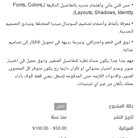
• حس فني عالي واهتمام شديد بالتفاصيل الدقيقة (Fonts, Colors,
Layouts, Shadows, Identity).
• معرفة بأنماط وأحجام تصاميم السوشال ميديا المختلفة ومبادئ التصميم
الحديثة.
• ذوق فني فخم واحترافي، وسرعة بديهة في تحويل الأفكار إلى تصاميم
جذابة.
مهم جدا جدا: يكون عندك نظره للتفاصيل الصغير، وذوق جميل في اختيار
صور، وعدم اختيار عشوائي او تكرار، دايما رح يكون متوفر كل المحتوى،
الصور، والادوات اللازمه حتى المدفوعه للشغل، يعني فقط قوف بأداء
عملك بأتقان من غير اي تشتيتات.
حالة المشروع
مُغلق
تاريخ النشر
منذ سنة
الميزانية
$50.00 - $100.00