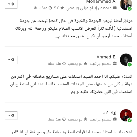
Mohammed A.
متخصص إنتاج مرئي وبرمجي
5.0
منذ سنة
مرفق أمثلة تبرهن الجودة والخبرة في حال كنت( تبحث عن جودة
استثنائية )فأنت تقرأ العرض الأنسب السلام عليكم ورحمة الله وبركاته
أستاذ محمد أرجو أن تكون بخير. محدثك م...
Ahmed E.
مصمم جرافيك
لم يحسب
منذ سنة
السلام عليكم، انا احمد السيد اشتغلت على مشاريع مختلفه في اكثر من
دولة و كان من ضمنها بعض البرندات الفخمه لذلك اعتقد اني استطيع ان
اساعدك في اللي حضرتك طلبه و يم...
زياد ف.
مصمم جرافيك
لم يحسب
منذ سنة
اهلا بيك يا استاذ محمد انا قرأت المطلوب بالظبط، و عن ثقة ان انا قادر