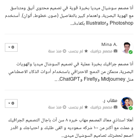
أنا مصمم سوشيال ميديا بخبرة قوية في تصميم محتوى أنيق ومتناسق
مع الهوية البصرية، واهتمام كبير بالتفاصيل (صور، خطوط، ألوان). أستخدم
Photoshop وIllustrator بكفاءة،...
Mina A.
مصمم جرافيك
لم يحسب
منذ سنة
أنا مصمم جرافيك بخبرة عملية في تصميم السوشال ميديا والهويات
البصرية، متمكن من الدمج الاحترافي باستخدام أدوات الذكاء الاصطناعي
مثل Midjourney وFirefly وChatGPT، ...
مهاب ر.
مصمم جرافيك
لم يحسب
منذ سنة
أهلا استاذي معاك المصمم مهاب خبره ٨ سن آت باجال التصميم الجرافيك
و عملت مع أكثر من ١٠٠ شركه سعوديه و القى طلبك و احتياجك و اقدر
اصمم لحضرتك تصاميم السوشيال ميدي...