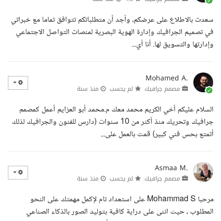
سعدت بالاطلاع على عرضكم، وأجد أن متطلباتكم تتوافق تماما مع خبراتي
في تصميم الجرافيك وإدارة الهوية البصرية لمنصات التواصل الاجتماعي
وإدارتها والتسويق لها. أنا أي...
Mohamed A.
مصمم جرافيك
لم يحسب
منذ سنة
السلام عليكم أخي الكريم محمد معك م.محمد أبو العزايم أعمل كمصمم
جرافيك وتحريك منذ أكثر من 10 سنوات (دارس للفنون والجرافيك لذلك
أتمتع بحس فني كبير) قمت بالعمل على...
Asmaa M.
مصمم جرافيك
لم يحسب
منذ سنة
مرحبا Mohammad S على استعداد تام لإكمل مهمتك على النحو
المطلوب ، حيث اننى على دراية كافية بتوليد الصور بالذكاء الصناعي