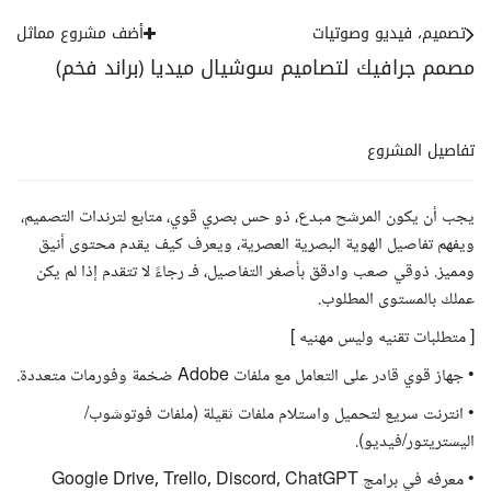
تصميم، فيديو وصوتيات
أضف مشروع مماثل
مصمم جرافيك لتصاميم سوشيال ميديا (براند فخم)
تفاصيل المشروع
يجب أن يكون المرشح مبدع، ذو حس بصري قوي، متابع لترندات التصميم،
ويفهم تفاصيل الهوية البصرية العصرية، ويعرف كيف يقدم محتوى أنيق
ومميز. ذوقي صعب وادقق بأصغر التفاصيل، فـ رجاءً لا تتقدم إذا لم يكن
عملك بالمستوى المطلوب.
[ متطلبات تقنيه وليس مهنيه ]
• جهاز قوي قادر على التعامل مع ملفات Adobe ضخمة وفورمات متعددة.
• انترنت سريع لتحميل واستلام ملفات ثقيلة (ملفات فوتوشوب/
اليستريتور/فيديو).
• معرفه في برامج Google Drive, Trello, Discord, ChatGPT