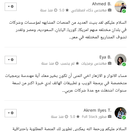
Ahmed B.
مهندس ذكاء اصطناعي
5.0
منذ سنة
السلام عليكم، لقد بنيت العديد من المنصات المشابهه لمؤسسات وشركات
في بلدان مختلفه منهم امريكا، كوريا، اليابان، السعوديه، ومصر وتقدر
تشوف المشاريع المختلفه في معر...
Eya B.
مهندس برمجيات
لم يحسب
منذ سنة
مساء الانوار و الازهار اخي اتمنى أن تكون بخير معك آية مهندسة برمجيات
متخصصة في برمجة الويب و تطبيقات الهاتف لدي خبرة اكثر من تسعة
سنوات اشتغلت مع عدة شركات عربي...
Akrem Ilyes T.
مطور Full Stack
5.0
منذ سنة
السلام عليكم ورحمة الله يمكنني تطوير لك المنصة المطلوبة باحترافية