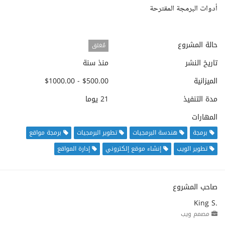
أدوات البرمجة المقترحة
حالة المشروع
مُغلق
تاريخ النشر
منذ سنة
الميزانية
$500.00 - $1000.00
مدة التنفيذ
21 يوما
المهارات
برمجة
هندسة البرمجيات
تطوير البرمجيات
برمجة مواقع
تطوير الويب
إنشاء موقع إلكتروني
إدارة المواقع
صاحب المشروع
King S.
مصمم ويب