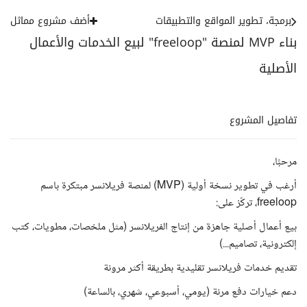
برمجة، تطوير المواقع والتطبيقات
أضف مشروع مماثل
بناء MVP لمنصة "freeloop" لبيع الخدمات والأعمال
الأصلية
تفاصيل المشروع
مرحبًا،
أرغب في تطوير نسخة أولية (MVP) لمنصة فريلانسر مبتكرة باسم
freeloop، تركّز على:
بيع أعمال أصلية جاهزة من إنتاج الفريلانسر (مثل ملخصات، مطويات، كتب
إلكترونية، تصاميم...)
تقديم خدمات فريلانسر تقليدية بطريقة أكثر مرونة
دعم خيارات دفع مرنة (يومي، أسبوعي، شهري، بالساعة)