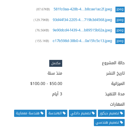
581fc0aa-428b-4…b8cae1ac2f.jpeg
(87.67KB)
jpeg
93d44f34-2205-4…719b3d4568.jpeg
(129.79KB)
jpeg
9e90dcd4-f439-4…b89515b02a.jpeg
(76.56KB)
jpeg
c17b598d-38b0-4…0a15fc5c13.jpeg
(155.1KB)
jpeg
حالة المشروع
مكتمل
تاريخ النشر
منذ سنة
الميزانية
$50.00 - $100.00
مدة التنفيذ
3 أيام
المهارات
تصميم ديكور
تصميم داخلي
الهندسة
هندسة معمارية
تصميم هندسي