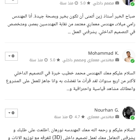
مصمم داخلي
5.0
منذ سنة
صباح الخير أستاذ زين أتمنى أن تكون بخير وبصحة جيدة. أنا المهندس
رامي ميلاد، مهندس معماري معتمد من نقابة المهندسين بمصر، ومتخصص
في التصميم الداخلي. يشرفني العمل ...
Mohammad K.
مهندس معماري ومصمم داخلي
5.0
منذ سنة
السلام عليكم معك المهندس محمد خطيب خبرة في التصميم الداخلي
لأكثر من اربع سنوات لقد قرأت ما تفضلت به وانا جاهز للعمل على المشروع
واعطائك مشاهد قياسية واحترافية و...
Nourhan G.
مهندس معماري
4.7
منذ سنة
السلام عليكم و رحمه الله معك المهندسه نورهان .اطلعت على طلبك و
يشرفنى التعامل معك لعمل تصميم داخلى (3D) للغرفه مع توزيع الاثاث و