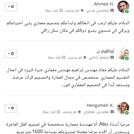
Ahmed H.
مهندس مدني
لم يحسب
منذ سنة
السلام عليكم ارغب في اذهالكم وابداعكم بتصميم معماري يلبي احتياجكم
ويرقي الي مستوي يشبع ذوقكم في مكان سكن راقي
إبراهيم ن.
مصمم داخلي
لم يحسب
منذ سنة
السلام عليكم معاك مهندس إبراهيم مهندس معماري خبرة كبيره في اعمال
التقسيم المعماري ..متخصص في مجال العمارة والتصميم قرأت عرضك
ومستعد أبدأ في التصميم المعماري فور...
Hengameh K.
مهندس معماري
لم يحسب
منذ سنة
مرحبا أستاذ Abu، أنا مهندسة معمارية متخصصة في تصميم الفلل الفاخرة،
ويسعدني أن أقدم عرضا مفصلا لمشروعكم بمساحة 1600 متر مربع.