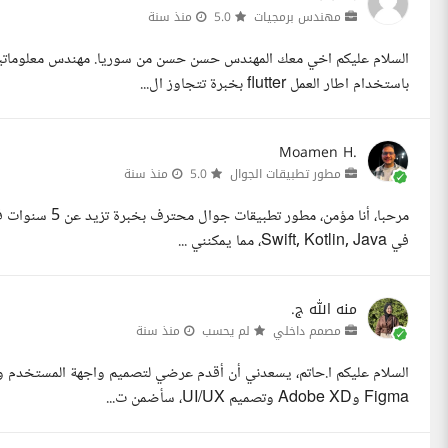
مهندس برمجيات
5.0
منذ سنة
السلام عليكم اخي معك المهندس حسن حسن من سوريا. مهندس معلوماتية
باستخدام اطار العمل flutter بخبرة تتجاوز ال...
Moamen H.
مطور تطبيقات الجوال
5.0
منذ سنة
في Swift, Kotlin, Java، مما يمكنني ...
منه الله ج.
مصمم داخلي
لم يحسب
منذ سنة
السلام عليكم ا.حاتم، يسعدني أن أقدم عرضي لتصميم واجهة المستخدم و
Figma وAdobe XD وتصميم UI/UX، سأضمن ت...