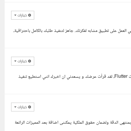
خيارات
 العمل على تطبيق مشابه لفكرتك. جاهز لتنفيذ طلبك بالكامل باحترافية،
خيارات
السلام عليكم ، معك رمضان مهندس برمجيات ومختص في تطوير تطبيقات Flutter، لقد قرأت عرضك و يسعدني ان اخبرك انني استطيع تنفيذ
خيارات
منتهى الدقة ولضمان حقوق الملكية يمكننى اضافة بعد المميزات الرائعة