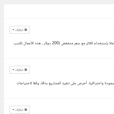
خيارات
السلام عليكم اخي انا مطور تطبيقات من الجزائر استطيع تنفيذ التطبيق كاملا بإستخدام فلاتر مع سعر منخفض (200 دولار ، هذه الأعمال تكسب
خيارات
جودة واحترافية. أحرص على تنفيذ المشاريع بدقة، وفقا لاحتياجات
خيارات