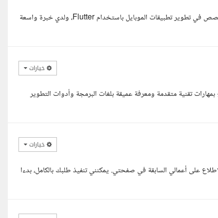
السلام عليكم ورحمة الله وبركاته، أنا احمد خضر ، مهندس برمجيات ومتخصص في تطوير تطبيقات الموبايل باستخدام Flutter، ولدي خبرة واسعة
خيارات
هارات تقنية متقدمة ومعرفة عميقة بلغات البرمجة وأدوات التطوير
خيارات
في هذا المجال، يمكنك الاطلاع على أعمالي السابقة في صفحتي. يمكنني تنفيذ طلبك بالكامل، بدءا