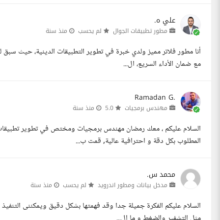
علي ه.
مطور تطبيقات الجوال
لم يحسب
منذ سنة
أنا مطور فلاتر مميز ولدي خبرة في تطوير التطبيقات الدينية، حيث سبق لي
مع ضمان الأداء السريع، ال...
Ramadan G.
مهندس برمجيات
5.0
منذ سنة
المطلوب بكل دقة و احترافية عالية, قمت ب...
محمد س.
مدخل بيانات ومطور اندرويد
لم يحسب
منذ سنة
السلام عليكم الفكرة جميلة جدا وقد فهمتها بشكل دقيق ويمكننى التنفيذ ب
مثل التشفير والضغط و ما ال...