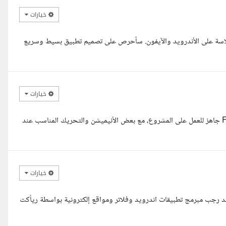
خيارات
سلاسة على الأندرويد والآيفون. سأحرص على تصميم تطبيق بسيط وسريع
خيارات
السلام عليكم، آجرك الله على هذا التطبيق الديني بإذن الله. كمطور Flutter جاهز للعمل على المشروع، مع بعض الأنيميشن والتحريك المناسب عند
خيارات
مد رجب مبرمج تطبيقات اندرويد وفلاتر ومواقع إلكترونية بواسطة ريأكت