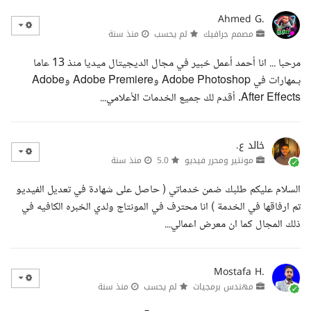
Ahmed G.
مصمم جرافيك
لم يحسب
منذ سنة
مرحبا ... انا أحمد أعمل خبير في مجال الديجيتال ميديا منذ 13 عاما
بـمهارات في Adobe Photoshop وAdobe Premiere وAdobe
After Effects. أقدم لك جميع الخدمات الأعلامي...
خالد ع.
مونتير ومحرر فيديو
5.0
منذ سنة
السلام عليكم طلبك ضمن خدماتي ( حاصل على شهادة في تعديل الفيديو
تم ارفاقها في الخدمة ) انا محترف في المونتاج ولدي الخبره الكافيه في
ذلك المجال كما ان معرض اعمالي...
Mostafa H.
مهندس برمجيات
لم يحسب
منذ سنة