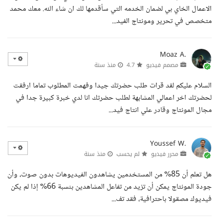
الاعمال الخاي بي لضمان الخدمه التي سأقدمها لك ان شاء الله. معك محمد
متخصص في تحرير ومونتاج الفيد...
Moaz A.
مصمم فيديو
4.7
منذ سنة
السلام عليكم لقد قرات طلب حضرتك جيدا وفهمت المطلوب تماما ارفقت
لحضرتك اخر اعمالي المشابهة لطلب حضرتك انا لدي خبرة كبيرة جدا في
مجال المونتاج وقادر علي انتاج فيد...
Youssef W.
محرر فيديو
لم يحسب
منذ سنة
هل تعلم أن 85% من المستخدمين يشاهدون الفيديوهات بدون صوت، وأن
جودة المونتاج يمكن أن تزيد من تفاعل المشاهدين بنسبة 66% إذا لم يكن
فيديوك مصقولا باحترافية، فقد تف...