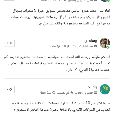
مدير تسويق رقمي
5.0
منذ سنة
اهلا بك , معك عمرو الباسل متخصص تسويق خبرة 9 سنوات بمجال
الديجيتال ماركيتينج بالاخص قوقل وحملات شوبينق ميرشنت عملت
مؤخرا مع أكبر المتاجر بالسعودية والكويت مثل م...
وسام ع.
مستشار تسويق
5.0
منذ سنة
السلام عليكم ورحمة الله اسعد الله صباحكم د. سعد ما استطيع تقديمه لكم
تماشيآ مع نمط نشاطك التجاري ووصف المشروع اعلاه (مستقل ينظم لي
حملات دعائية) التالي: 1- ادار...
رامز ج.
مسوق رقمي
لم يحسب
منذ سنة
خبرة اكثر من 10 سنوات في ادارة الحملات الاعلانية والترويجية مع
العديد من الشركات الكبرى، بالاضافة لخبرة صناعة الفلاتر الانستجرام