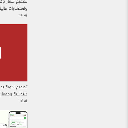
تصميم شعار وه
واستشارات مالية ـ  Accounting
16
تصميم هوية بصر
هندسية ومعمارية -  One
16