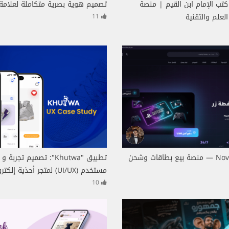
تب الإمام ابن القيم | منصة
تصميم هوية بصرية متكاملة لعلامة 
لعلم والتقنية
11
Nova Digital Store — منصة بيع بطاقات وشحن
تطبيق "Khutwa": تصميم تجرب
مستخدم (UI/UX) لمتجر أحذية إلكتروني
10