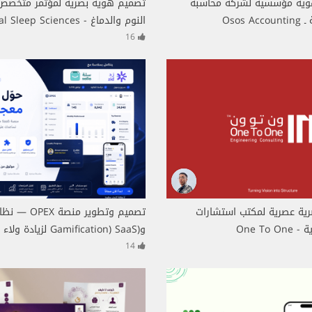
وية مؤسسية لشركة محاسبة
تصميم هوية بصرية لمؤتمر متخصص
Osos
النوم والدماغ - ep Sciences
Conference
16
ية عصرية لمكتب استشارات
تصميم وتطوير منصة 
One To
و(Gamification) SaaS ل
المبيعات
14