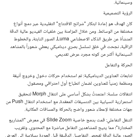
وسينمائية.
الرؤية التصميمية
كان الهدف هو إعادة ابتكار "شرائح الافتتاح" التقليدية عبر دمج أنواع
مختلفة من الوسائط. ومن خلال المزامنة بين خلفيات الفيديو عالية الدقة
المنشأة عن طريق الذكاء الاصطناعي Luma، الصور الثابتة، والخطوط
الراقية، نجحت في خلق تسلسل بصري ديناميكي يعطي شعوراً بالمشاهد
السينمائية أكثر من كونه مجرد عرض تقديمي.
الحركة والتفاعل
تتابعات العناوين الديناميكية: تم استخدام حركات دخول وخروج أنيقة
ومنظمة زمنياً للعناوين، لضمان انطباع أول احترافي ومصقول.
انتقالات سلسة: اعتمدتُ بشكل أساسي على انتقال Morph لتحقيق
استمرارية انسيابية بين التنسيقات المعقدة، مع استخدام انتقال Push من
جهات مختلفة لإعطاء شعور واضح بالحركة والمسافات المكانية.
التنقل التفاعلي: قمت بدمج خاصية Slide Zoom في معرض "المشاريع
المختارة"؛ مما يتيح للمشاهدين التفاعل مباشرة مع المحتوى، وتقريب
الصور عالية الدقة لفحص التفاصيل الدقيقة قبل العودة بسلاسة إلى العرض