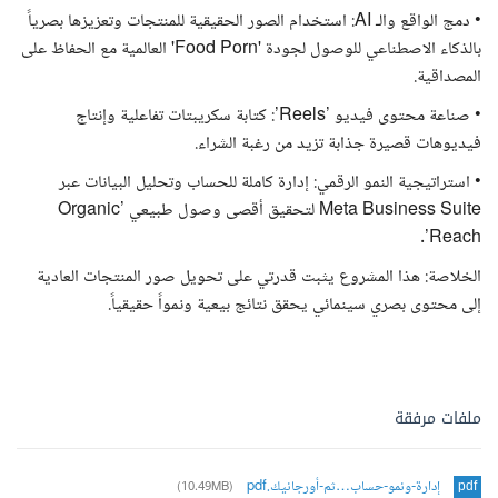
• دمج الواقع والـ AI: استخدام الصور الحقيقية للمنتجات وتعزيزها بصرياً
بالذكاء الاصطناعي للوصول لجودة 'Food Porn' العالمية مع الحفاظ على
المصداقية.
• صناعة محتوى فيديو ’Reels’: كتابة سكريبتات تفاعلية وإنتاج
فيديوهات قصيرة جذابة تزيد من رغبة الشراء.
• استراتيجية النمو الرقمي: إدارة كاملة للحساب وتحليل البيانات عبر
Meta Business Suite لتحقيق أقصى وصول طبيعي ’Organic
Reach’.
الخلاصة: هذا المشروع يثبت قدرتي على تحويل صور المنتجات العادية
إلى محتوى بصري سينمائي يحقق نتائج بيعية ونمواً حقيقياً.
ملفات مرفقة
إدارة-ونمو-حساب…ثم-أورجانيك.pdf
(10.49MB)
pdf